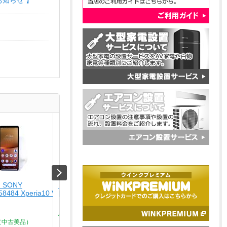
お知らせ 】
 SONY
【USED】 FUJITSU
【未使用品】 ナカバヤ
58484 Xperia10 V SO-
[USED]u059434 FMVA480JLA
USA-CHD6BK
￥62,800
￥4,280
Aランク品（中古美品）
Type-C ? HDMIディスプレ
ア...
（中古美品）