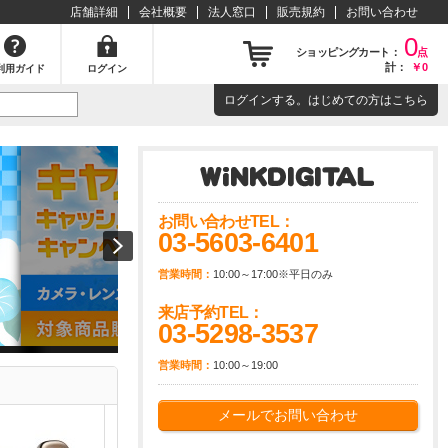
店舗詳細
会社概要
法人窓口
販売規約
お問い合わせ
0
ショッピングカート：
点
計：
￥0
利用ガイド
ログイン
ログイン
する。はじめての方は
こちら
お問い合わせTEL：
03-5603-6401
営業時間：
10:00～17:00※平日のみ
来店予約TEL：
03-5298-3537
営業時間：
10:00～19:00
メールでお問い合わせ