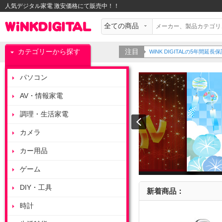
人気デジタル家電 激安価格にて販売中！！
カテゴリーから探す
注目
WiNK DIGITALの5年間
パソコン
AV・情報家電
調理・生活家電
カメラ
カー用品
ゲーム
DIY・工具
新着商品：
時計