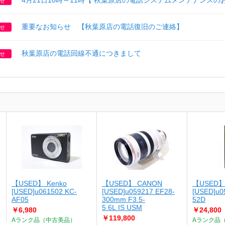
4月21日10時～11時【 秋葉原店の電話システムメンテナンスの
せ
重要なお知らせ 【秋葉原店の電話復旧のご連絡】
せ
秋葉原店の電話回線不通につきまして
せ
【USED】 Kenko
【USED】 CANON
【USED】
[USED]u061502 KC-
[USED]u059217 EF28-
[USED]u0
AF05
300mm F3.5-
52D
5.6L IS USM
￥6,980
￥24,800
￥119,800
Aランク品（中古美品）
Aランク品