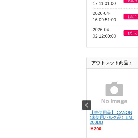
お知ら
17 11:01:00
2026-04-
お知ら
16 09:51:00
2026-04-
お知ら
02 12:00:00
アウトレット商品：
JIRUSHI
【USED】 SONY
【未使用品】 CANON
10-BA
[USED]u059447 ILCE-
(未使用バルク品）EM-
7M4 ボディ
200DB
￥204,800
￥200
さん調理が出来る
..
Bランク品（中古良品）