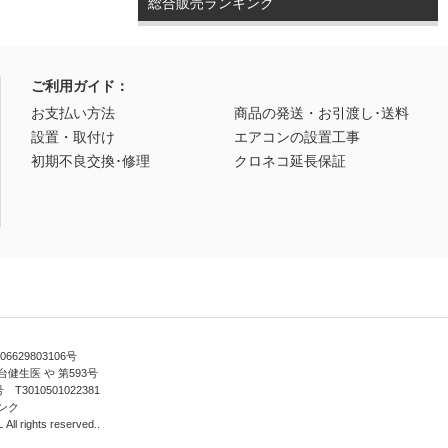
総合販売ランキング
ご利用ガイド：
お支払い方法
商品の発送・お引渡し･送料
設置・取付け
エアコンの設置工事
初期不良交換･修理
クロネコ延長保証
629803106号
健生医 や 第593号
010501022381
ンク
ll rights reserved..