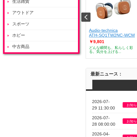
生活雑貨
アウトドア
スポーツ
ート
ZOJIRUSHI
Audio-technica
J
ホビー
ES-GY26-WA
ATH-SQ1TW2NC-WCM
￥53,685
￥9,801
中古商品
デザートメーカー
付属のボウルを庫内で浮かせ
どんな瞬間も、私らしく彩
て調理すること...
る。気分を上げる...
最新ニュース：
2026-07-
お知ら
29 11:30:00
2026-07-
お知ら
28 08:00:00
2026-04-