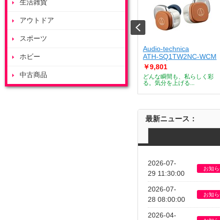
生活雑貨
アウトドア
スポーツ
ート
ZOJIRUSHI
Audio-technica
J
ホビー
ES-GY26-WA
ATH-SQ1TW2NC-WCM
￥53,685
￥9,801
中古商品
デザートメーカー
付属のボウルを庫内で浮かせ
どんな瞬間も、私らしく彩
て調理すること...
る。気分を上げる...
最新ニュース：
2026-07-
お知ら
29 11:30:00
2026-07-
お知ら
28 08:00:00
2026-04-