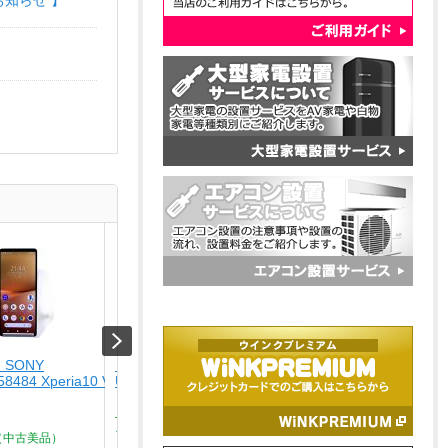
お知らせ 】
 SONY
【未使用品】 ナカバヤシ
【USED】 APPLE
58484 Xperia10 V SO-
USA-CHD6BK
[USED]u059147 iPhone
ルーチタニウム]
￥4,280
￥164,800
Type-C ? HDMIディスプレイ
ア...
（中古美品）
Aランク品（中古美品）