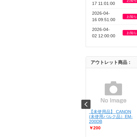
お知ら
17 11:01:00
2026-04-
お知ら
16 09:51:00
2026-04-
お知ら
02 12:00:00
アウトレット商品：
JIRUSHI
【USED】 Kenko
【未使用品】 CANON
10-BA
[USED]u061529 KC-
(未使用バルク品）EM-
AF05
200DB
￥4,980
￥200
さん調理が出来る
..
Cランク品（中古並品）