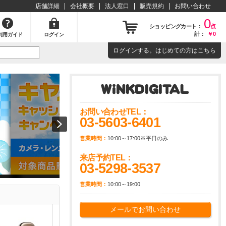
店舗詳細
会社概要
法人窓口
販売規約
お問い合わせ
0
ショッピングカート：
点
計：
￥0
利用ガイド
ログイン
ログイン
する。はじめての方は
こちら
大型家電の設置・取付についてを詳しくご説明いたします！！
お問い合わせTEL：
03-5603-6401
営業時間：
10:00～17:00※平日のみ
来店予約TEL：
03-5298-3537
営業時間：
10:00～19:00
メールでお問い合わせ