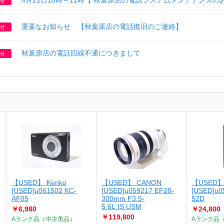
4月21日10時～11時【 秋葉原店の電話システムメンテナンスの
せ
重要なお知らせ 【秋葉原店の電話復旧のご連絡】
せ
秋葉原店の電話回線不通につきまして
せ
【USED】 Kenko
【USED】 CANON
【USED】
[USED]u061502 KC-
[USED]u059217 EF28-
[USED]u0
AF05
300mm F3.5-
52D
5.6L IS USM
￥6,980
￥24,800
￥119,800
Aランク品（中古美品）
Aランク品