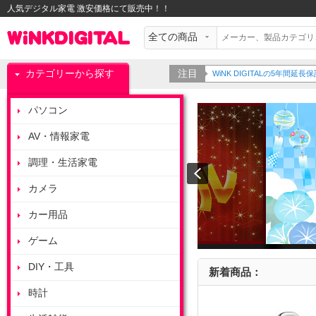
人気デジタル家電 激安価格にて販売中！！
カテゴリーから探す
注目
WiNK DIGITALの5年間
パソコン
AV・情報家電
調理・生活家電
カメラ
カー用品
ゲーム
DIY・工具
新着商品：
時計