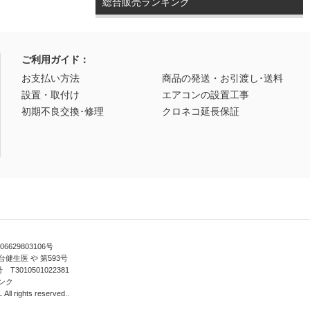
総合販売ランキング
ご利用ガイド：
お支払い方法
商品の発送・お引渡し･送料
設置・取付け
エアコンの設置工事
初期不良交換･修理
クロネコ延長保証
629803106号
健生医 や 第593号
010501022381
ンク
ll rights reserved..