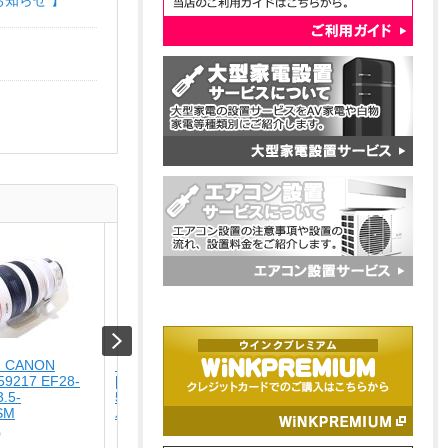
お知らせ 】
 CANON
【USED】 NIKON
【未使用品】 ナカバヤ
59217 EF28-
[USED]u059252 NIKKOR Z DX 16-
USA-CHD6BK
.5-
50mm f/3.5-6.3 VR [シル
￥4,280
USM
バー]
Type-C ? HDMIディスプレ
0
￥15,800
ア...