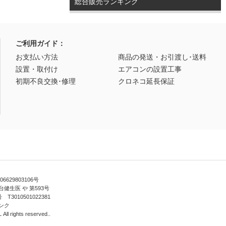
総合販売ランキング
ご利用ガイド：
お支払い方法
商品の発送・お引渡し･送料
設置・取付け
エアコンの設置工事
初期不良交換･修理
クロネコ延長保証
629803106号
健生医 や 第593号
010501022381
ンク
ll rights reserved..