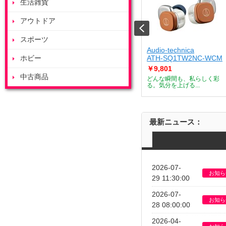
生活雑貨
アウトドア
スポーツ
ート
ZOJIRUSHI
Audio-technica
J
ホビー
ES-GY26-WA
ATH-SQ1TW2NC-WCM
￥53,685
￥9,801
中古商品
デザートメーカー
付属のボウルを庫内で浮かせ
どんな瞬間も、私らしく彩
て調理すること...
る。気分を上げる...
最新ニュース：
2026-07-
お知ら
29 11:30:00
2026-07-
お知ら
28 08:00:00
2026-04-