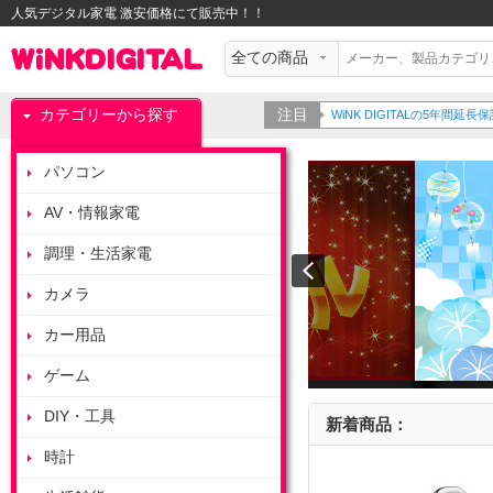
人気デジタル家電 激安価格にて販売中！！
カテゴリーから探す
注目
WiNK DIGITALの5年間
パソコン
AV・情報家電
調理・生活家電
カメラ
カー用品
ゲーム
DIY・工具
新着商品：
時計