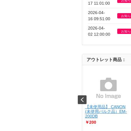
お知ら
17 11:01:00
2026-04-
お知ら
16 09:51:00
2026-04-
お知ら
02 12:00:00
アウトレット商品：
JIRUSHI
【USED】 Kenko
【未使用品】 CANON
SIM
10-BA
[USED]u061529 KC-
(未使用バルク品）EM-
AF05
200DB
￥4,980
￥200
さん調理が出来る
..
Cランク品（中古並品）