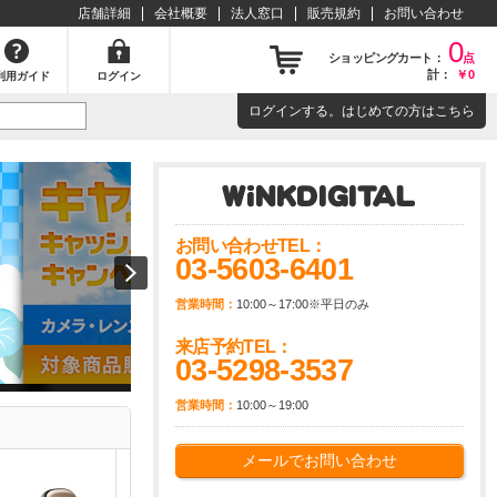
店舗詳細
会社概要
法人窓口
販売規約
お問い合わせ
0
ショッピングカート：
点
計：
￥0
利用ガイド
ログイン
ログイン
する。はじめての方は
こちら
お問い合わせTEL：
03-5603-6401
営業時間：
10:00～17:00※平日のみ
来店予約TEL：
03-5298-3537
営業時間：
10:00～19:00
メールでお問い合わせ