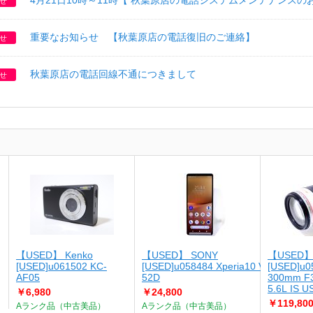
4月21日10時～11時【 秋葉原店の電話システムメンテナンスの
せ
重要なお知らせ 【秋葉原店の電話復旧のご連絡】
せ
秋葉原店の電話回線不通につきまして
せ
【USED】 Kenko
【USED】 SONY
【USED】
[USED]u061502 KC-
[USED]u058484 Xperia10 V SO-
[USED]u0
AF05
52D
300mm F3
5.6L IS 
￥6,980
￥24,800
￥119,80
Aランク品（中古美品）
Aランク品（中古美品）