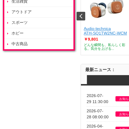
生活雑貨
アウトドア
スポーツ
ート
ZOJIRUSHI
Audio-technica
J
ホビー
ES-GY26-WA
ATH-SQ1TW2NC-WCM
￥53,685
￥9,801
中古商品
デザートメーカー
付属のボウルを庫内で浮かせ
どんな瞬間も、私らしく彩
て調理すること...
る。気分を上げる...
最新ニュース：
2026-07-
お知ら
29 11:30:00
2026-07-
お知ら
28 08:00:00
2026-04-