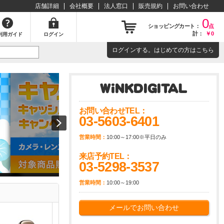
店舗詳細
会社概要
法人窓口
販売規約
お問い合わせ
0
ショッピングカート：
点
計：
￥0
利用ガイド
ログイン
ログイン
する。はじめての方は
こちら
お問い合わせTEL：
03-5603-6401
営業時間：
10:00～17:00※平日のみ
来店予約TEL：
03-5298-3537
営業時間：
10:00～19:00
メールでお問い合わせ