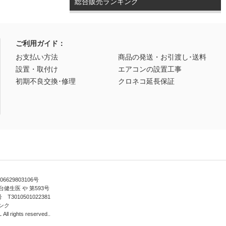
総合販売ランキング
ご利用ガイド：
お支払い方法
商品の発送・お引渡し･送料
設置・取付け
エアコンの設置工事
初期不良交換･修理
クロネコ延長保証
629803106号
健生医 や 第593号
010501022381
ンク
ll rights reserved..