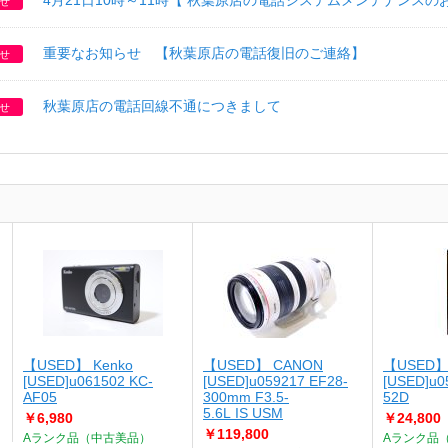
4月21日10時～11時【 秋葉原店の電話システムメンテナンスの
せ
重要なお知らせ 【秋葉原店の電話復旧のご連絡】
せ
秋葉原店の電話回線不通につきまして
せ
【USED】 Kenko
【USED】 CANON
【USED】
[USED]u061502 KC-
[USED]u059217 EF28-
[USED]u0
AF05
300mm F3.5-
52D
5.6L IS USM
￥6,980
￥24,800
￥119,800
Aランク品（中古美品）
Aランク品