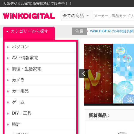
人気デジタル家電 激安価格にて販売中！！
カテゴリーから探す
注目
WiNK DIGITALの5年間
パソコン
AV・情報家電
調理・生活家電
カメラ
カー用品
ゲーム
DIY・工具
新着商品：
時計