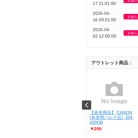
お知ら
17 11:01:00
2026-04-
お知ら
16 09:51:00
2026-04-
お知ら
02 12:00:00
アウトレット商品：
JIRUSHI
【USED】 Kenko
【未使用品】 CANON
10-BA
[USED]u061529 KC-
(未使用バルク品）EM-
AF05
200DB
￥4,980
￥200
さん調理が出来る
..
Cランク品（中古並品）