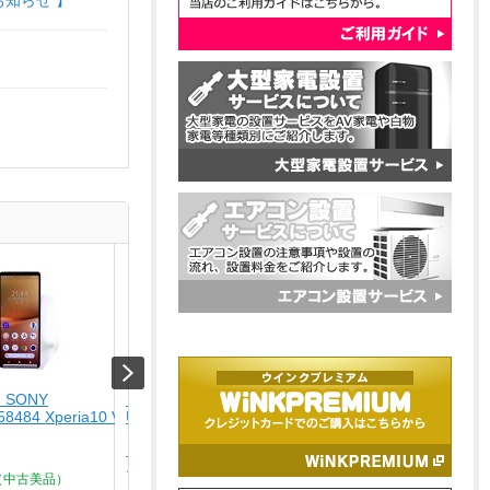
お知らせ 】
 SONY
【未使用品】 ナカバヤシ
【USED】 APPLE
58484 Xperia10 V SO-
USA-CHD6BK
[USED]u059147 iPhone
ルーチタニウム]
￥4,280
￥164,800
Type-C ? HDMIディスプレイ
ア...
（中古美品）
Aランク品（中古美品）