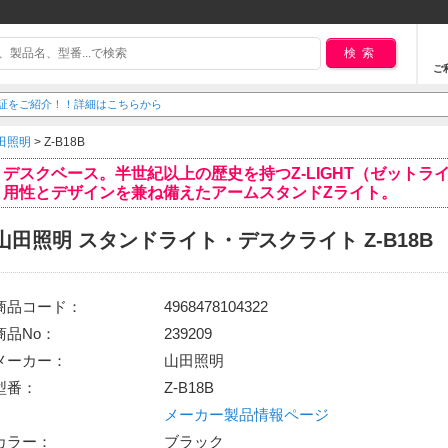
検索
ご
延長保証をご紹介！！詳細はこちらから
田照明
>
Z-B18B
デスクベース。半世紀以上の歴史を持つZ-LIGHT（ゼットラ
用性とデザインを兼ね備えたアームスタンドZライト。
山田照明 スタンドライト・デスクライト Z-B18B
商品コード：
4968478104322
商品No：
239209
メーカー：
山田照明
型番：
Z-B18B
メーカー製品情報ページ
カラー：
ブラック