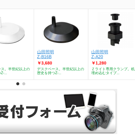
山田照明
山田照明
Z-B16B
Z-A20
￥3,680
￥1,280
ース。半世紀以上の
デスクベース。半世紀以上の
Ｚライト専用クランプ。机
...
歴史を持つZ-...
埋め込むタイプ...