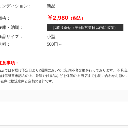
コンディション：
新品
￥2,980
価格：
（税込）
在庫・納期：
お取り寄せ（平日5営業日以内に出荷）
商品サイズ：
小型
送料：
500円～
注意事項：
当店ではお届け予定日より2週間においては初期不良交換を行っております。 不具
合は保証書未記入の上、外箱や付属品などを保管の上 当店までお問い合わせお願い
※在庫は物流倉庫と店舗の合計です。