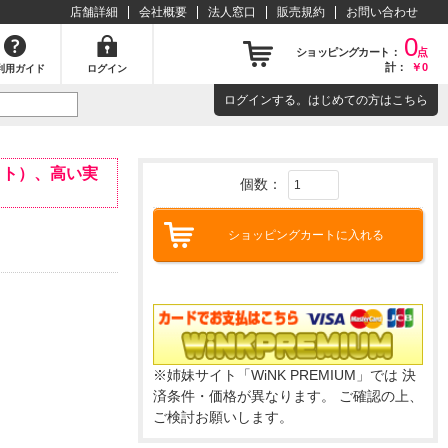
店舗詳細
会社概要
法人窓口
販売規約
お問い合わせ
0
ショッピングカート：
点
計：
￥0
利用ガイド
ログイン
ログイン
する。はじめての方は
こちら
イト）、高い実
個数：
ショッピングカートに入れる
※姉妹サイト「WiNK PREMIUM」では 決
済条件・価格が異なります。 ご確認の上、
ご検討お願いします。