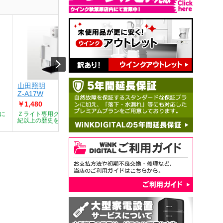
山田照明
山田照明
山田照
Z-A17W
Z-108NGY
Z-B18W
￥1,480
￥7,510
￥2,980
に
Ｚライト専用クランプ。半世
好きな処でピタッと止まる、
デスクベ
紀以上の歴史を...
半世紀以上に渡...
歴史を持つZ