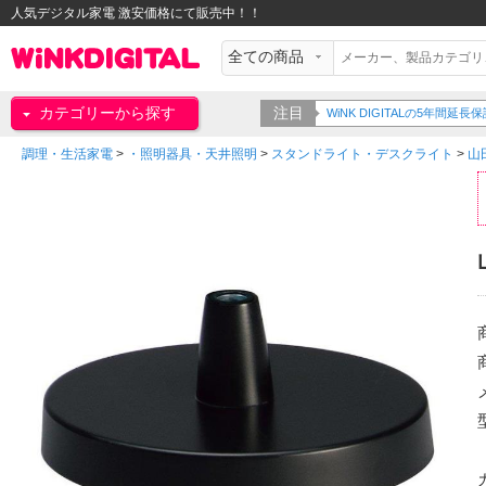
人気デジタル家電 激安価格にて販売中！！
カテゴリーから探す
注目
WiNK DIGITALの5年間
調理・生活家電
>
・照明器具・天井照明
>
スタンドライト・デスクライト
>
山