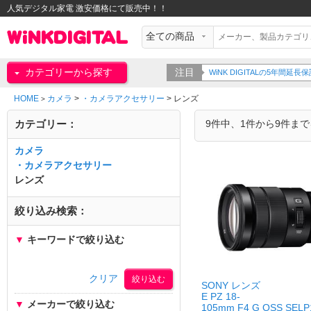
人気デジタル家電 激安価格にて販売中！！
カテゴリーから探す
注目
WiNK DIGITALの5年間
HOME
カメラ
>
・カメラアクセサリー
>
レンズ
>
カテゴリー：
9件中、1件から9件ま
カメラ
・カメラアクセサリー
レンズ
絞り込み検索：
▼
キーワードで絞り込む
クリア
SONY レンズ
E PZ 18-
▼
メーカーで絞り込む
105mm F4 G OSS SELP