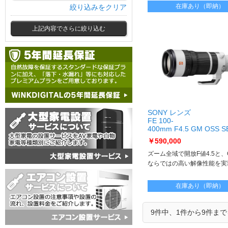
在庫あり（即納）
絞り込みをクリア
上記内容でさらに絞り込む
SONY レンズ
FE 100-
400mm F4.5 GM OSS S
SEL100400MC
￥590,000
ズーム全域で開放F値4.5と、G 
ならではの高い解像性能を実
在庫あり（即納）
9件中、1件から9件ま