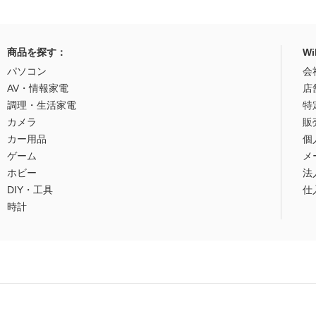
商品を探す：
W
パソコン
会
AV・情報家電
店
調理・生活家電
特
カメラ
販
カー用品
個
ゲーム
メ
ホビー
法
DIY・工具
仕
時計