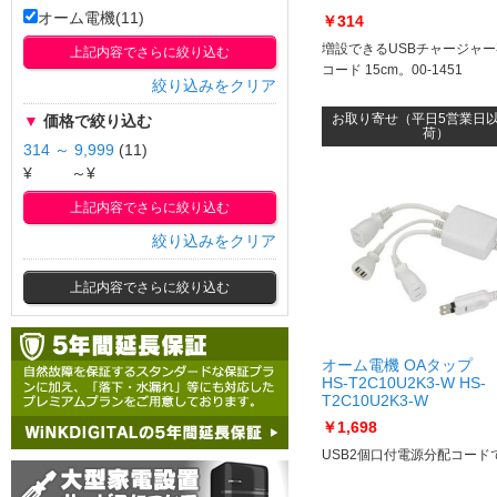
オーム電機(11)
￥314
増設できるUSBチャージャ
上記内容でさらに絞り込む
コード 15cm。00-1451
絞り込みをクリア
お取り寄せ（平日5営業日
▼
価格で絞り込む
荷）
314 ～ 9,999
(11)
¥
～¥
上記内容でさらに絞り込む
絞り込みをクリア
上記内容でさらに絞り込む
オーム電機 OAタップ
HS-T2C10U2K3-W HS-
T2C10U2K3-W
￥1,698
USB2個口付電源分配コード