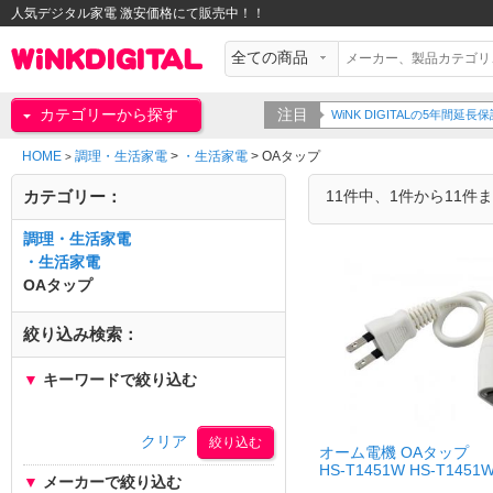
人気デジタル家電 激安価格にて販売中！！
カテゴリーから探す
注目
WiNK DIGITALの5年間
HOME
調理・生活家電
>
・生活家電
>
OAタップ
>
カテゴリー：
11件中、1件から11件
調理・生活家電
・生活家電
OAタップ
絞り込み検索：
▼
キーワードで絞り込む
クリア
オーム電機 OAタップ
HS-T1451W HS-T1451
▼
メーカーで絞り込む