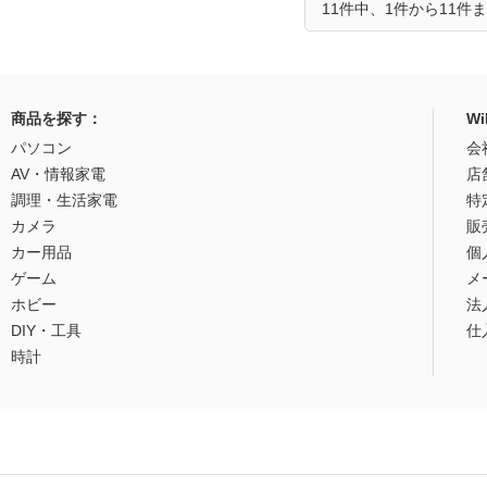
11件中、1件から11件
商品を探す：
W
パソコン
会
AV・情報家電
店
調理・生活家電
特
カメラ
販
カー用品
個
ゲーム
メ
ホビー
法
DIY・工具
仕
時計