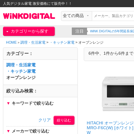
人気デジタル家電 激安価格にて販売中！！
カテゴリーから探す
注目
WiNK DIGITALの5年間
HOME
調理・生活家電
>
・キッチン家電
>
オーブンレンジ
>
カテゴリー：
6件中、1件から6件ま
調理・生活家電
・キッチン家電
オーブンレンジ
絞り込み検索：
▼
キーワードで絞り込む
クリア
HITACHI オーブンレンジ
MRO-F6C(W) [ホワイト]
▼
メーカーで絞り込む
W