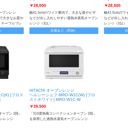
￥28,000
￥28,500
ーブンレン
幅41.5cmのワイド庫内で、大きな皿やピザ
幅41.5cm
内で大きなお皿や
などが出し入れしやすい過熱水蒸気オーブン
などが出し入れ
 テーブルプレ
レンジ（31L）
レンジ（31L）
要がないので、
）
在庫あり（即納）
HITACHI オーブンレンジ
(K) [フロス
ヘルシーシェフ MRO-W1C(W) [フロ
K
ストホワイト] MRO-W1C-W
￥39,500
オーブン 2段」
「310度熱風コンベクションオーブン 2段」
ンレンジ
を採用した過熱水蒸気オーブンレンジ