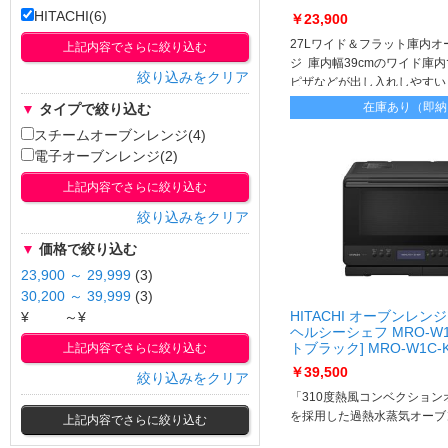
HITACHI(6)
￥23,900
27Lワイド＆フラット庫内オ
上記内容でさらに絞り込む
ジ 庫内幅39cmのワイド庫
絞り込みをクリア
ピザなどが出し入れしやすい
ートを庫内から外しておく必
在庫あり（即納
▼
タイプで絞り込む
置き場所に困りません
スチームオーブンレンジ(4)
電子オーブンレンジ(2)
上記内容でさらに絞り込む
絞り込みをクリア
▼
価格で絞り込む
23,900 ～ 29,999
(3)
30,200 ～ 39,999
(3)
HITACHI オーブンレンジ
¥
～¥
ヘルシーシェフ MRO-W1C
上記内容でさらに絞り込む
トブラック] MRO-W1C-
￥39,500
絞り込みをクリア
「310度熱風コンベクション
を採用した過熱水蒸気オーブ
上記内容でさらに絞り込む