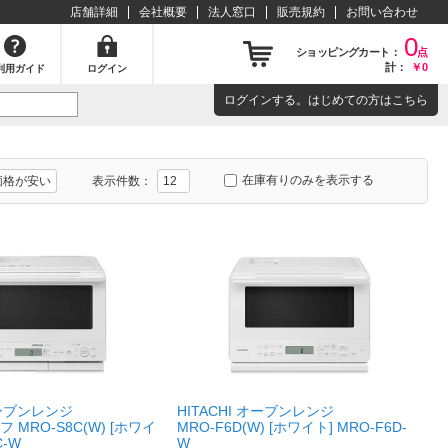
店舗詳細
会社概要
法人窓口
販売規約
お問い合わせ
0
ショッピングカート：
点
計：
￥0
利用ガイド
ログイン
ログイン
する。はじめての方は
こちら
在庫有りのみを表示する
表示件数：
オーブンレンジ
HITACHI オーブンレンジ
MRO-S8C(W) [ホワイ
MRO-F6D(W) [ホワイト] MRO-F6D-
C-W
W