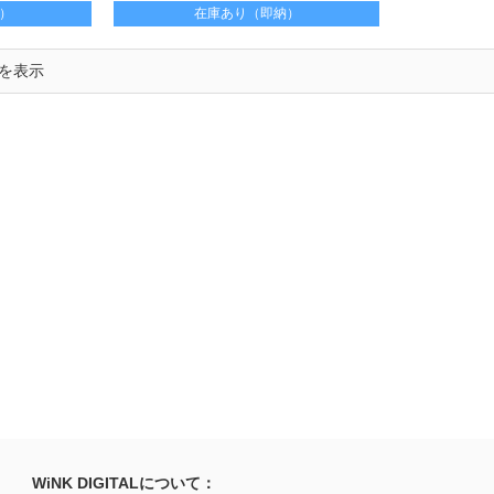
）
在庫あり（即納）
でを表示
WiNK DIGITALについて：