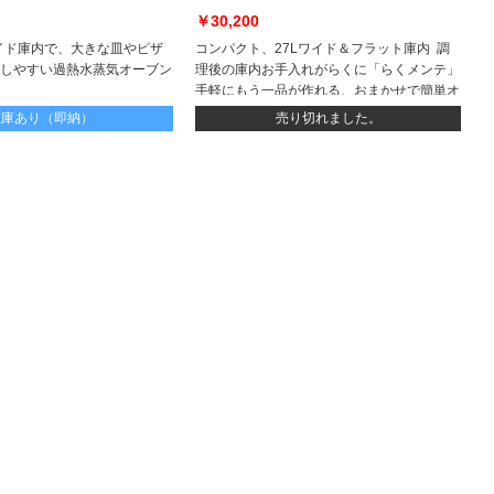
￥30,200
のワイド庫内で、大きな皿やピザ
コンパクト、27Lワイド＆フラット庫内 調
しやすい過熱水蒸気オーブン
理後の庫内お手入れがらくに「らくメンテ」
手軽にもう一品が作れる、おまかせで簡単オ
ート調理
在庫あり（即納）
売り切れました。