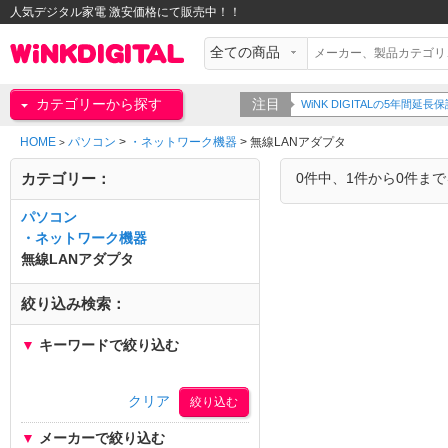
人気デジタル家電 激安価格にて販売中！！
カテゴリーから探す
注目
WiNK DIGITALの5年間
HOME
パソコン
>
・ネットワーク機器
>
無線LANアダプタ
>
カテゴリー：
0件中、1件から0件ま
パソコン
・ネットワーク機器
無線LANアダプタ
絞り込み検索：
▼
キーワードで絞り込む
クリア
▼
メーカーで絞り込む