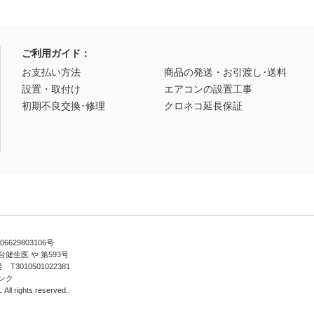
ご利用ガイド：
お支払い方法
商品の発送・お引渡し･送料
設置・取付け
エアコンの設置工事
初期不良交換･修理
クロネコ延長保証
629803106号
健生医 や 第593号
010501022381
ンク
ll rights reserved..