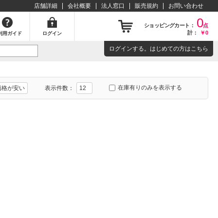
店舗詳細
会社概要
法人窓口
販売規約
お問い合わせ
0
ショッピングカート：
点
計：
￥0
利用ガイド
ログイン
ログイン
する。はじめての方は
こちら
在庫有りのみを表示する
表示件数：