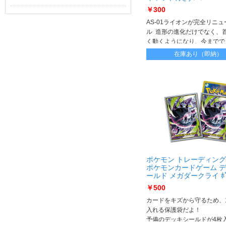
ｰｱｷｬｯﾄ付き)
￥300
AS-01ライオンが完全リニュ
ル 造形の進化だけでなく、
く動くようになり、今までで
たライオンならではの迫力あ
在庫あり（即納）
ングを楽しめるようになりま
イオンは首が動き口が開きま
に遊べるミーアキャット付き
ポケモン トレーディン
ポケモンカードゲーム 
ールド メガダークライ ﾎﾟｹ
ﾄﾞｹﾞｰﾑﾃﾞｯｷｼｰﾙﾄﾞﾒｶﾞﾀﾞｰｸ
￥500
カードをキズから守るため、
入れる保護袋だよ！
予備のデッキシールドが4枚入