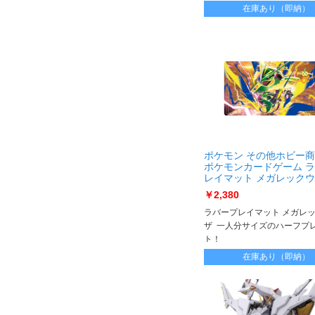
枚セットだから、60枚のス
在庫あり（即納）
ドデッキなら1個ぶんが入れ
よ！
ポケモン その他ホビー
ポケモンカードゲーム 
レイマット メガレックウザ
ﾝｶｰﾄﾞｹﾞｰﾑﾗﾊﾞｰﾌﾟﾚｲﾏｯﾄﾒｶ
￥2,380
ラバープレイマット メガレ
ザ 一人分サイズのハーフプ
ト！
裏面がラバー製で、机などに
在庫あり（即納）
くっついてマットが動かず快
ことができるよ