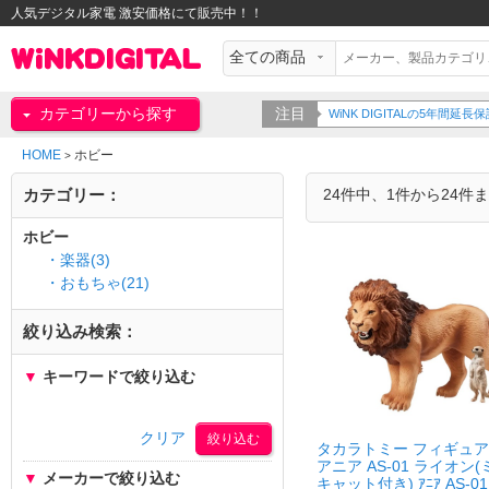
人気デジタル家電 激安価格にて販売中！！
カテゴリーから探す
注目
WiNK DIGITALの5年間
HOME
ホビー
>
カテゴリー：
24件中、1件から24件
ホビー
・楽器(3)
・おもちゃ(21)
絞り込み検索：
▼
キーワードで絞り込む
クリア
タカラトミー フィギュア
アニア AS-01 ライオン
▼
メーカーで絞り込む
キャット付き) ｱﾆｱ AS-01 