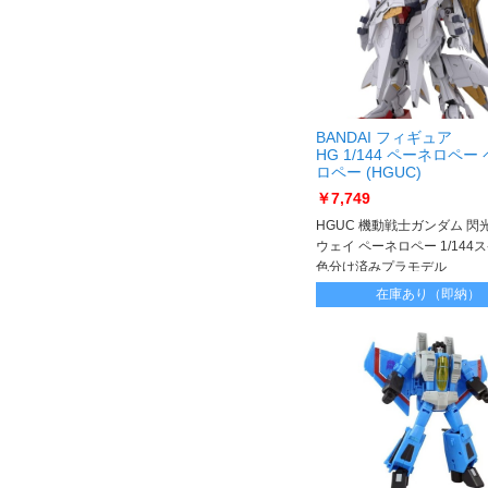
BANDAI フィギュア
HG 1/144 ペーネロペー
ロペー (HGUC)
￥7,749
HGUC 機動戦士ガンダム 閃
ウェイ ペーネロペー 1/144
色分け済みプラモデル
在庫あり（即納）