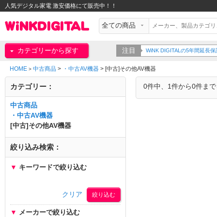
人気デジタル家電 激安価格にて販売中！！
カテゴリーから探す
注目
WiNK DIGITALの5年間
HOME
中古商品
>
・中古AV機器
>
[中古]その他AV機器
>
カテゴリー：
0件中、1件から0件ま
中古商品
・中古AV機器
[中古]その他AV機器
絞り込み検索：
▼
キーワードで絞り込む
クリア
▼
メーカーで絞り込む