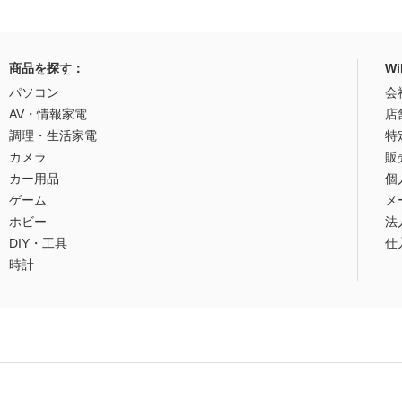
商品を探す：
W
パソコン
会
AV・情報家電
店
調理・生活家電
特
カメラ
販
カー用品
個
ゲーム
メ
ホビー
法
DIY・工具
仕
時計