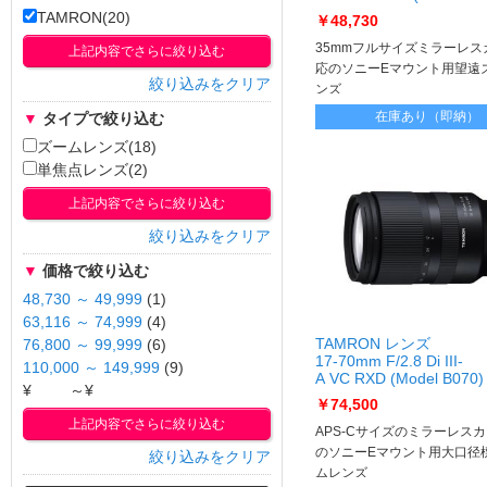
300mm F/4.5-
TAMRON(20)
￥48,730
6.3 DI III RXD (Model A
E]
35mmフルサイズミラーレス
上記内容でさらに絞り込む
応のソニーEマウント用望遠
絞り込みをクリア
ンズ
在庫あり（即納）
▼
タイプで絞り込む
ズームレンズ(18)
単焦点レンズ(2)
上記内容でさらに絞り込む
絞り込みをクリア
▼
価格で絞り込む
48,730 ～ 49,999
(1)
63,116 ～ 74,999
(4)
TAMRON レンズ
76,800 ～ 99,999
(6)
17-70mm F/2.8 Di III-
110,000 ～ 149,999
(9)
A VC RXD (Model B070)
¥
～¥
70mm F/2.8 Di III-
￥74,500
A VC RXD (Model B070)
上記内容でさらに絞り込む
E]
APS-Cサイズのミラーレス
のソニーEマウント用大口径
絞り込みをクリア
ムレンズ