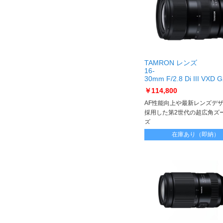
TAMRON レンズ
16-
30mm F/2.8 Di III VXD 
コンZ用] 16-
￥114,800
30mm F/2.8 Di III VXD 
Z]
AF性能向上や最新レンズデ
採用した第2世代の超広角ズ
ズ
在庫あり（即納）