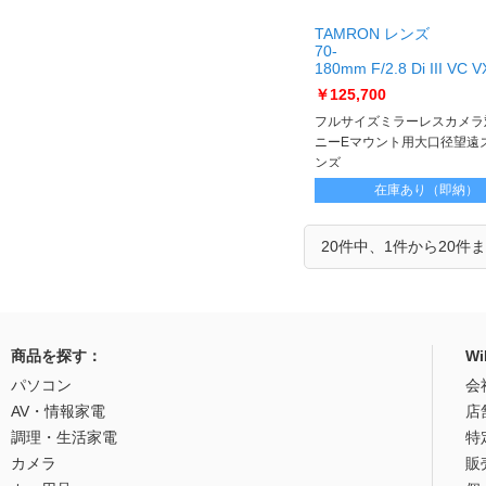
TAMRON レンズ
70-
180mm F/2.8 Di III VC 
70-
￥125,700
180mm F/2.8 Di III VC 
E
フルサイズミラーレスカメラ
ニーEマウント用大口径望遠
ンズ
在庫あり（即納）
20件中、1件から20件
商品を探す：
W
パソコン
会
AV・情報家電
店
調理・生活家電
特
カメラ
販