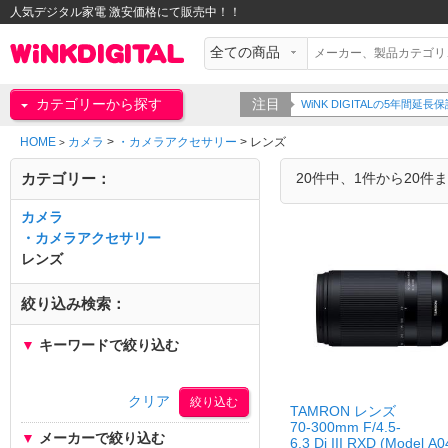
人気デジタル家電 激安価格にて販売中！！
カテゴリーから探す
注目
WiNK DIGITALの5年間
HOME
カメラ
>
・カメラアクセサリー
>
レンズ
>
カテゴリー：
20件中、1件から20件
カメラ
・カメラアクセサリー
レンズ
絞り込み検索：
▼
キーワードで絞り込む
クリア
TAMRON レンズ
70-300mm F/4.5-
▼
メーカーで絞り込む
6.3 Di III RXD (Model A0