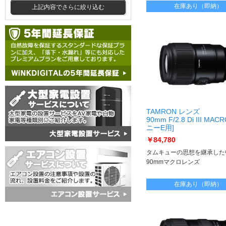
在庫あり（即納）
上記内容でさらに絞り込む
TAMRON レンズ
90mm F/2.8 Di III MAC
ニーE用]
90mm F/2.8 Di III MAC
￥84,780
E]
タムキューの思想を継承した
90mmマクロレンズ
在庫あり（即納）