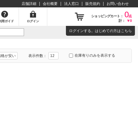
店舗詳細
会社概要
法人窓口
販売規約
お問い合わせ
0
ショッピングカート：
点
計：
￥0
利用ガイド
ログイン
ログイン
する。はじめての方は
こちら
在庫有りのみを表示する
表示件数：