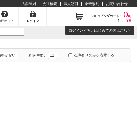
店舗詳細
会社概要
法人窓口
販売規約
お問い合わせ
0
ショッピングカート：
点
計：
￥0
利用ガイド
ログイン
ログイン
する。はじめての方は
こちら
在庫有りのみを表示する
表示件数：