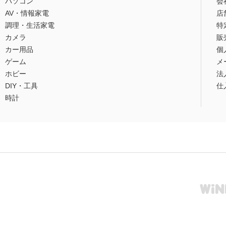
パソコン
会
AV・情報家電
店
調理・生活家電
特
カメラ
販
カー用品
個
ゲーム
メ
ホビー
法
DIY・工具
仕
時計