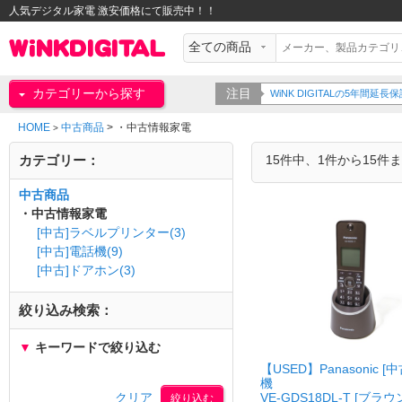
人気デジタル家電 激安価格にて販売中！！
カテゴリーから探す
注目
WiNK DIGITALの5年間
HOME
中古商品
>
・中古情報家電
>
カテゴリー：
15件中、1件から15件
中古商品
・中古情報家電
[中古]ラベルプリンター(3)
[中古]電話機(9)
[中古]ドアホン(3)
絞り込み検索：
▼
キーワードで絞り込む
【USED】Panasonic [
機
クリア
VE-GDS18DL-T [ブラウ