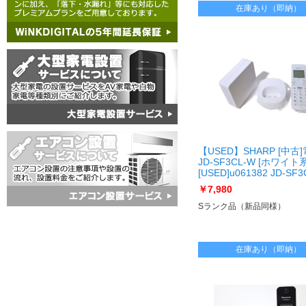
在庫あり（即納）
【USED】SHARP [中古
JD-SF3CL-W [ホワイト系
[USED]u061382 JD-SF
￥7,980
Sランク品（新品同様）
在庫あり（即納）