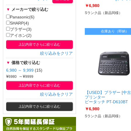
[USED]u060893 VE-GD
￥6,980
T
▼
メーカーで絞り込む
Sランク品（新品同様）
Panasonic(6)
SHARP(4)
ブラザー(3)
在庫あり（即納）
アイホン(2)
上記内容でさらに絞り込む
絞り込みをクリア
▼
価格で絞り込む
6,980 ～ 9,999
(15)
¥
～¥
上記内容でさらに絞り込む
【USED】ブラザー [中
絞り込みをクリア
プリンター
ピータッチ PT-D610BT
上記内容でさらに絞り込む
[USED]u061022 PT-D61
￥6,980
Sランク品（新品同様）