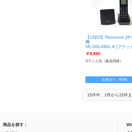
【USED】Panasonic [
機
VE-GDL49DL-K [ブラッ
[USED]u060891 VE-GDL
￥8,980
K
Sランク品（新品同様）
在庫あり（即納）
15件中、1件から15件
商品を探す：
W