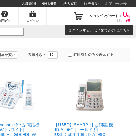
店舗詳細
会社概要
法人窓口
販売規約
お問い合わせ
0
ショッピングカート：
点
計：
￥0
利用ガイド
ログイン
ログイン
する。はじめての方は
こちら
在庫有りのみを表示する
表示件数：
asonic [中古]電話機
【USED】SHARP [中古]電話機
-W [ホワイト]
JD-AT96C [ゴールド系]
080 VE-GD69DL-W
[USED]u061166 JD-AT96C