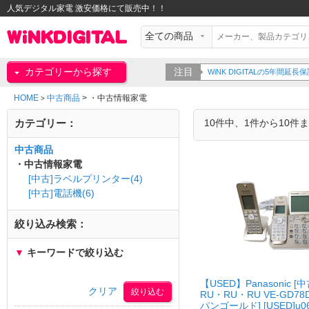
人気デジタル家電 激安価格にて販売中！！
カテゴリーから探す
注目
WiNK DIGITALの5年間
HOME
中古商品
>
・中古情報家電
>
カテゴリー：
10件中、1件から10件
中古商品
・中古情報家電
[中古]ラベルプリンター(4)
[中古]電話機(6)
絞り込み検索：
▼
キーワードで絞り込む
【USED】Panasonic 
クリア
RU・RU・RU VE-GD78
パンゴールド] [USED]u061