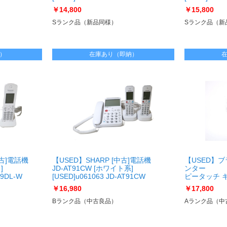
￥14,800
￥15,800
Sランク品（新品同様）
Sランク品（新
）
在庫あり（即納）
[中古]電話機
【USED】SHARP [中古]電話機
【USED】ブ
]
JD-AT91CW [ホワイト系]
ンター
69DL-W
[USED]u061063 JD-AT91CW
ピータッチ キュ
[USED]u061
￥16,980
￥17,800
Bランク品（中古良品）
Aランク品（中