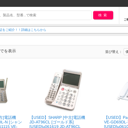
検索
ご
延長保証をご紹介！！詳細はこちらから
までを表示
並び替え：
[中古]電話機
【USED】SHARP [中古]電話機
【USED】Pan
DL-N [シャン
JD-AT96CL [ゴールド系]
VE-GD69DL
115 VE-
[USED]u061619 JD-AT96CL
[USED]u061