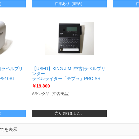
）
在庫あり（即納）
古]ラベルプリ
【USED】KING JIM [中古]ラベルプリ
ンター
910BT
ラベルライター「テプラ」PRO SR-
0BT
R980 [USED]u061652 SR-R980
￥19,800
Aランク品（中古美品）
）
売り切れました。
までを表示