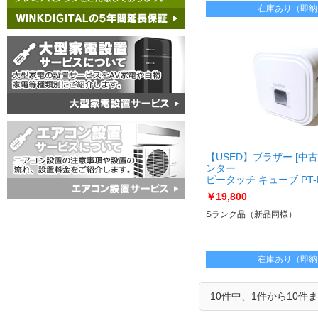
在庫あり（即納
【USED】ブラザー [中
ンター
ピータッチ キューブ PT-P
[USED]u061593 PT-P91
￥19,800
Sランク品（新品同様）
在庫あり（即納
10件中、1件から10件