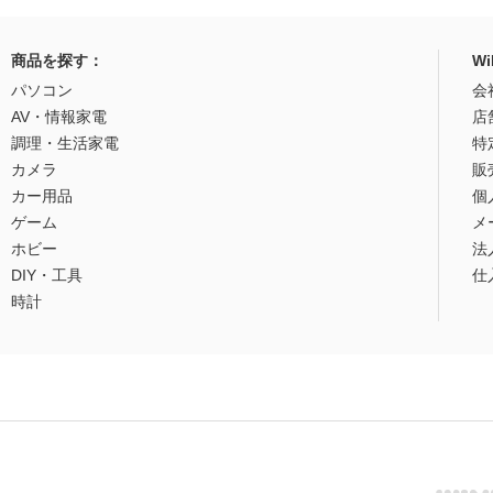
商品を探す：
W
パソコン
会
AV・情報家電
店
調理・生活家電
特
カメラ
販
カー用品
個
ゲーム
メ
ホビー
法
DIY・工具
仕
時計