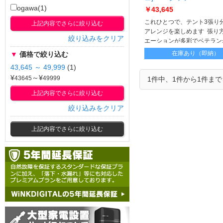
ogawa(1)
￥43,645
これひとつで、テント3張り
上記内容でさらに絞り込む
アレンジを楽しめます 張り
絞り込みをクリア
エーションが多彩でベテラン
ナーまで人気 前後トリプル
在庫あり（即納）
▼
価格で絞り込む
ーなどの機能はそのままに、
43,645 ～ 49,999
(1)
プラス
¥
～¥
1件中、1件から1件ま
上記内容でさらに絞り込む
絞り込みをクリア
上記内容でさらに絞り込む