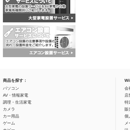
商品を探す：
W
パソコン
会
AV・情報家電
店
調理・生活家電
特
カメラ
販
カー用品
個
ゲーム
メ