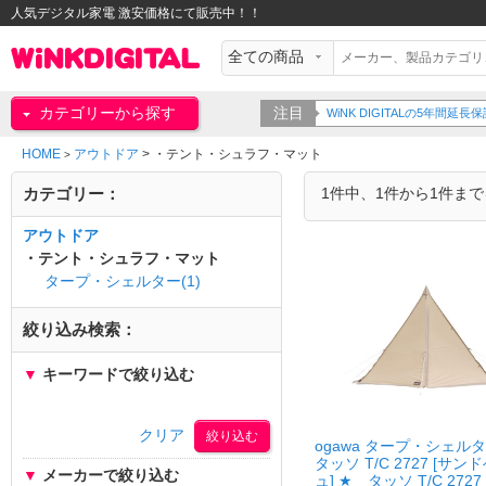
人気デジタル家電 激安価格にて販売中！！
カテゴリーから探す
注目
WiNK DIGITALの5年間
HOME
アウトドア
>
・テント・シュラフ・マット
>
カテゴリー：
1件中、1件から1件ま
アウトドア
・テント・シュラフ・マット
タープ・シェルター(1)
絞り込み検索：
▼
キーワードで絞り込む
クリア
ogawa タープ・シェル
タッソ T/C 2727 [サン
▼
メーカーで絞り込む
ュ] ★ タッソ T/C 2727