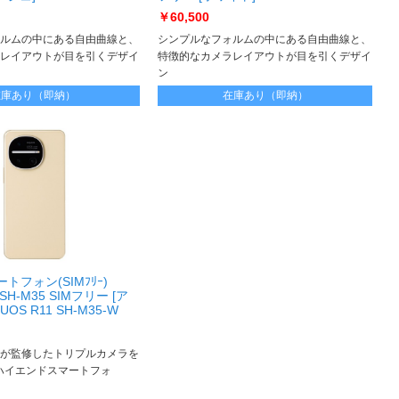
e9 SH-M29B-H
AQUOS sense9 SH-M29B-W
￥60,500
ルムの中にある自由曲線と、
シンプルなフォルムの中にある自由曲線と、
レイアウトが目を引くデザイ
特徴的なカメラレイアウトが目を引くデザイ
ン
設計
約166gの軽量設計
在庫あり（即納）
在庫あり（即納）
ートフォン(SIMﾌﾘｰ)
 SH-M35 SIMフリー [ア
OS R11 SH-M35-W
が監修したトリプルカメラを
型ハイエンドスマートフォ