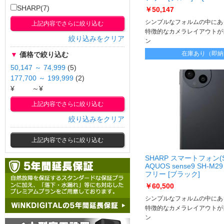
M29B-A
SHARP(7)
￥50,147
シンプルなフォルムの中にあ
上記内容でさらに絞り込む
特徴的なカメラレイアウトが
絞り込みをクリア
ン
約166gの軽量設計
在庫あり（即納
▼
価格で絞り込む
50,147 ～ 74,999
(5)
177,700 ～ 199,999
(2)
¥
～¥
上記内容でさらに絞り込む
絞り込みをクリア
上記内容でさらに絞り込む
SHARP スマートフォン(SI
AQUOS sense9 SH-M29
フリー [ブラック]
AQUOS sense9 SH-M29
￥60,500
シンプルなフォルムの中にあ
特徴的なカメラレイアウトが
ン