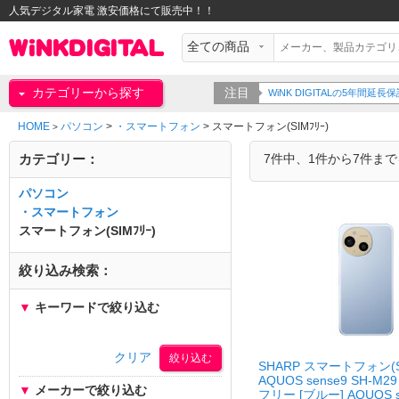
人気デジタル家電 激安価格にて販売中！！
カテゴリーから探す
注目
WiNK DIGITALの5年間
HOME
パソコン
>
・スマートフォン
>
スマートフォン(SIMﾌﾘｰ)
>
カテゴリー：
7件中、1件から7件ま
パソコン
・スマートフォン
スマートフォン(SIMﾌﾘｰ)
絞り込み検索：
▼
キーワードで絞り込む
クリア
SHARP スマートフォン(SI
AQUOS sense9 SH-M29
▼
メーカーで絞り込む
フリー [ブルー] AQUOS se