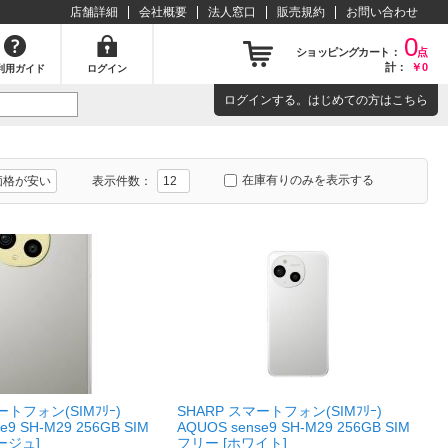
店舗詳細
会社概要
法人窓口
販売規約
お問い合わせ
0
ショッピングカート：
点
計：
￥0
利用ガイド
ログイン
ログイン
する。はじめての方は
こちら
在庫有りのみを表示する
表示件数：
ートフォン(SIMﾌﾘｰ)
SHARP スマートフォン(SIMﾌﾘｰ)
e9 SH-M29 256GB SIM
AQUOS sense9 SH-M29 256GB SIM
ージュ]
フリー [ホワイト]