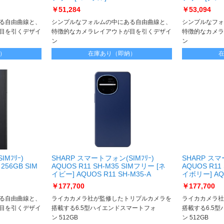
AQUOS sense9 SH-M29B-P
AQUOS sens
￥51,284
￥53,094
る自由曲線と、
シンプルなフォルムの中にある自由曲線と、
シンプルなフォ
目を引くデザイ
特徴的なカメラレイアウトが目を引くデザイ
特徴的なカメラ
ン
ン
約166gの軽量設計
約166gの軽量
）
在庫あり（即納）
Mﾌﾘｰ)
SHARP スマートフォン(SIMﾌﾘｰ)
SHARP スマ
 256GB SIM
AQUOS R11 SH-M35 SIMフリー [ネ
AQUOS R11
イビー] AQUOS R11 SH-M35-A
イボリー] AQU
B-B
￥177,700
￥177,700
る自由曲線と、
ライカカメラ社が監修したトリプルカメラを
ライカカメラ社
目を引くデザイ
搭載する6.5型ハイエンドスマートフォ
搭載する6.5
ン 512GB
ン 512GB