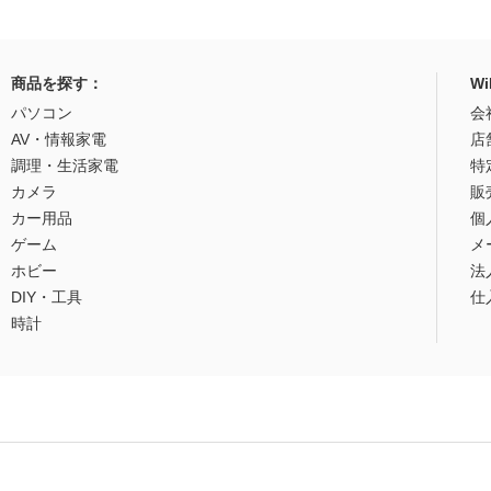
商品を探す：
W
パソコン
会
AV・情報家電
店
調理・生活家電
特
カメラ
販
カー用品
個
ゲーム
メ
ホビー
法
DIY・工具
仕
時計