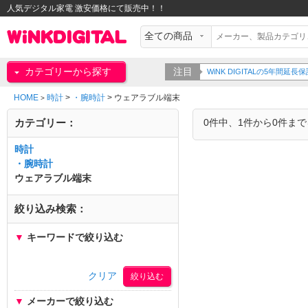
人気デジタル家電 激安価格にて販売中！！
カテゴリーから探す
注目
WiNK DIGITALの5年間
HOME
時計
>
・腕時計
>
ウェアラブル端末
>
カテゴリー：
0件中、1件から0件ま
時計
・腕時計
ウェアラブル端末
絞り込み検索：
▼
キーワードで絞り込む
クリア
▼
メーカーで絞り込む