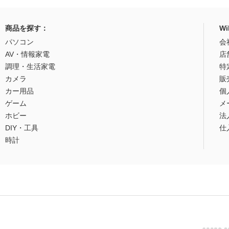
商品を探す：
W
パソコン
会
AV・情報家電
店
調理・生活家電
特
カメラ
販
カー用品
個
ゲーム
メ
ホビー
法
DIY・工具
仕
時計