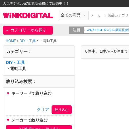
人気デジタル家電 激安価格にて販売中！！
カテゴリーから探す
注目
WiNK DIGITALの5年間
HOME
DIY・工具
>
・電動工具
>
カテゴリー：
0件中、1件から0件ま
DIY・工具
・電動工具
絞り込み検索：
▼
キーワードで絞り込む
クリア
▼
メーカーで絞り込む