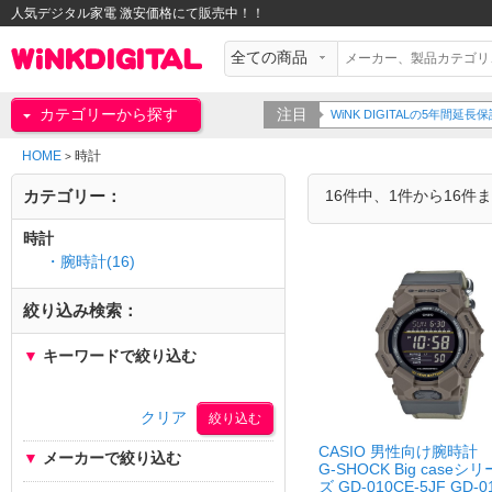
人気デジタル家電 激安価格にて販売中！！
カテゴリーから探す
注目
WiNK DIGITALの5年間
HOME
時計
>
カテゴリー：
16件中、1件から16件
時計
・腕時計(16)
絞り込み検索：
▼
キーワードで絞り込む
クリア
CASIO 男性向け腕時計
▼
メーカーで絞り込む
G-SHOCK Big caseシリ
ズ GD-010CE-5JF GD-0