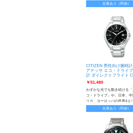
在庫あり（即納）
CITIZEN 男性向け腕時計
アテッサ エコ・ドライ
計 ダイレクトフライト CB
57E CB3010-57E
￥51,480
わずかな光でも動き続ける「
コ・ドライブ」や、日本、中
リカ、ヨーロッパの世界4エ
波送信所から送信される標準
在庫あり（即納）
信に対応している「電波時計
ドタイム)」など、過酷な環
うるハイスペックな機能を搭