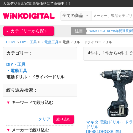
人気デジタル家電 激安価格にて販売中！！
カテゴリーから探す
注目
WiNK DIGITALの5年間
HOME
DIY・工具
>
・電動工具
>
電動ドリル・ドライバードリル
>
カテゴリー：
4件中、1件から4件ま
DIY・工具
・電動工具
電動ドリル・ドライバードリル
絞り込み検索：
▼
キーワードで絞り込む
クリア
マキタ 電動ドリル・ド
ドリル
▼
メーカーで絞り込む
DF484DRGXB [黒]