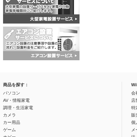
商品を探す：
W
パソコン
会
AV・情報家電
店
調理・生活家電
特
カメラ
販
カー用品
個
ゲーム
メ