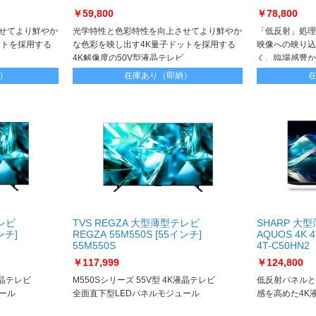
￥59,800
￥78,800
せてより鮮やか
光学特性と色彩特性を向上させてより鮮やか
「低反射」処理
ットを採用する
な色彩を映し出す4K量子ドットを採用する
映像への映り込
4K解像度の50V型液晶テレビ
く、臨場感豊か
）
在庫あり（即納）
テレビ
TVS REGZA 大型薄型テレビ
SHARP 大
ンチ]
REGZA 55M550S [55インチ]
AQUOS 4K 
55M550S
4T-C50HN2
￥117,999
￥124,800
液晶テレビ
M550Sシリーズ 55V型 4K液晶テレビ
低反射パネルと
ール
全面直下型LEDパネルモジュール
感を高めた4K