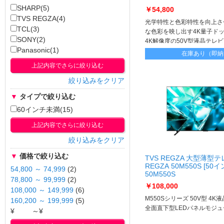
SHARP(5)
￥54,800
TVS REGZA(4)
光学特性と色彩特性を向上さ
TCL(3)
な色彩を映し出す4K量子ド
SONY(2)
4K解像度の50V型液晶テレビ
Panasonic(1)
在庫あり（即納
上記内容でさらに絞り込む
絞り込みをクリア
▼
タイプで絞り込む
60インチ未満(15)
上記内容でさらに絞り込む
絞り込みをクリア
▼
価格で絞り込む
TVS REGZA 大型薄型
REGZA 50M550S [50イ
54,800 ～ 74,999
(2)
50M550S
78,800 ～ 99,999
(2)
￥108,000
108,000 ～ 149,999
(6)
M550Sシリーズ 50V型 4K
160,200 ～ 199,999
(5)
全面直下型LEDパネルモジュ
¥
～¥