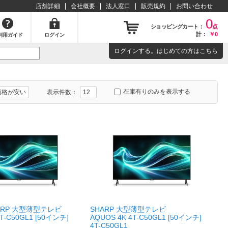
店舗詳細
会社概要
法人窓口
販売規約
お問い合わせ
0
ショッピングカート：
点
計：
￥0
利用ガイド
ログイン
ログイン
する。はじめての方は
こちら
在庫有りのみを表示する
表示件数：
ARP 大型薄型テレビ
SHARP 大型薄型テレビ
4T-C50GL1 [50インチ]
AQUOS 4K 4T-C50GL1 [50インチ]
4T-C50GL1