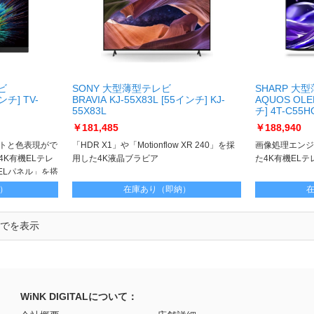
レビ
SONY 大型薄型テレビ
SHARP 大
ンチ] TV-
BRAVIA KJ-55X83L [55インチ] KJ-
AQUOS OLE
55X83L
チ] 4T-C55H
￥181,485
￥188,940
トと色表現がで
「HDR X1」や「Motionflow XR 240」を採
画像処理エンジン「
K有機ELテレ
用した4K液晶ブラビア
た4K有機ELテ
ELパネル」を搭
）
在庫あり（即納）
までを表示
WiNK DIGITALについて：