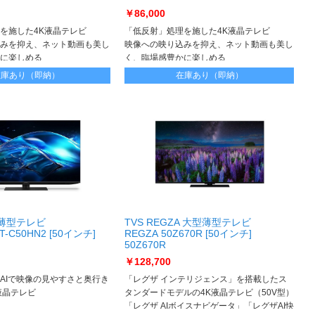
￥86,000
を施した4K液晶テレビ
「低反射」処理を施した4K液晶テレビ
みを抑え、ネット動画も美し
映像への映り込みを抑え、ネット動画も美し
に楽しめる
く、臨場感豊かに楽しめる
在庫あり（即納）
在庫あり（即納）
型薄型テレビ
TVS REGZA 大型薄型テレビ
4T-C50HN2 [50インチ]
REGZA 50Z670R [50インチ]
50Z670R
￥128,700
AIで映像の見やすさと奥行き
「レグザ インテリジェンス」を搭載したス
液晶テレビ
タンダードモデルの4K液晶テレビ（50V型）
「レグザ AIボイスナビゲータ」「レグザAI快