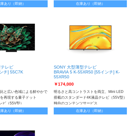
適リスニング」に対応
在庫あり（即納）
在庫あり（即納）
型テレビ
SONY 大型薄型テレビ
インチ] 55C7K
BRAVIA 5 K-55XR50 [55インチ] K-
55XR50
￥174,000
比と広い色域による鮮やかで
明るさと高コントラストを両立、Mini LED
を再現する量子ドット
搭載のスタンダード4K液晶テレビ（55V型）
Kテレビ（55V型）
独自のコンテンツサービス
「SONY PICTURES CORE」を搭載
在庫あり（即納）
在庫あり（即納）