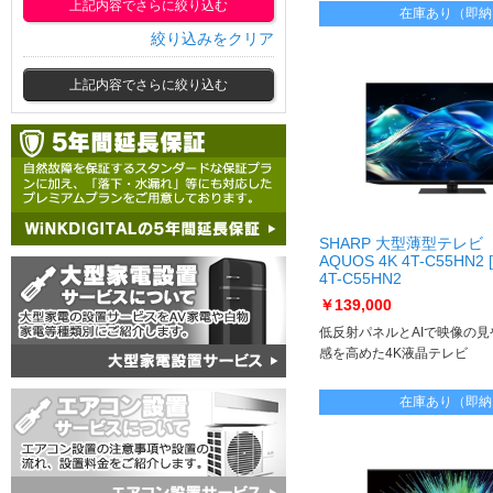
上記内容でさらに絞り込む
在庫あり（即納
絞り込みをクリア
上記内容でさらに絞り込む
SHARP 大型薄型テレビ
AQUOS 4K 4T-C55HN2
4T-C55HN2
￥139,000
低反射パネルとAIで映像の
感を高めた4K液晶テレビ
在庫あり（即納