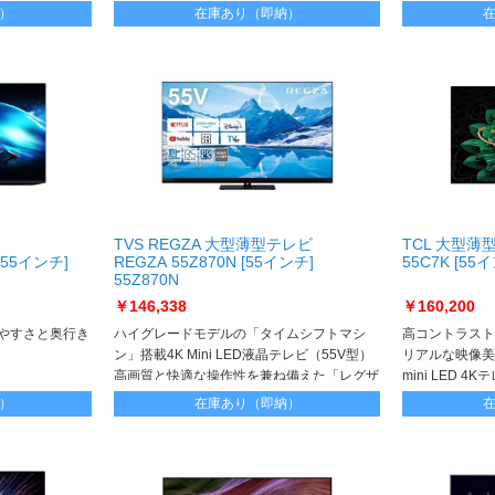
）
在庫あり（即納）
TVS REGZA 大型薄型テレビ
TCL 大型薄
 [55インチ]
REGZA 55Z870N [55インチ]
55C7K [55
55Z870N
￥146,338
￥160,200
見やすさと奥行き
ハイグレードモデルの「タイムシフトマシ
高コントラスト
ン」搭載4K Mini LED液晶テレビ（55V型）
リアルな映像美
高画質と快適な操作性を兼ね備えた「レグザ
mini LED 4
エンジンZR」を搭載
）
在庫あり（即納）