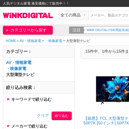
人気デジタル家電 激安価格にて販売中！！
カテゴリーから探す
注目
WiNK DIGITALの5年間
HOME
AV・情報家電
>
・映像家電
>
大型薄型テレビ
>
カテゴリー：
15件中、1件から15件
AV・情報家電
・映像家電
大型薄型テレビ
絞り込み検索：
▼
キーワードで絞り込む
クリア
【箱悪】TCL 大型薄型
50P7K [50インチ] 50P7K
▼
メーカーで絞り込む