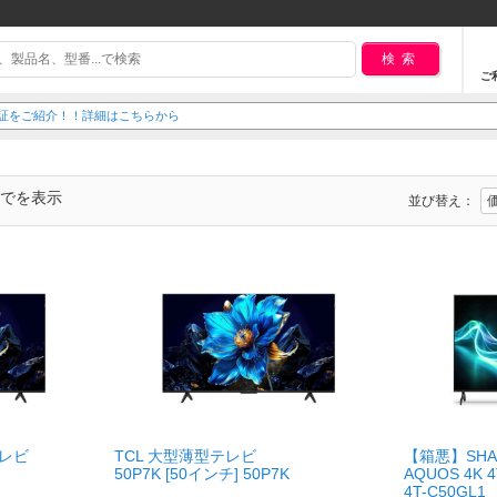
検索
ご
延長保証をご紹介！！詳細はこちらから
までを表示
並び替え：
テレビ
TCL 大型薄型テレビ
【箱悪】SH
50P7K [50インチ] 50P7K
AQUOS 4K 
4T-C50GL1