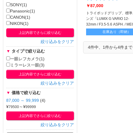
G100DV TRIPODGRIPKi
SONY(1)
￥87,000
Panasonic(1)
トライポッドグリップ、標準
CANON(1)
ンズ「LUMIX G VARIO 12-
NIKON(1)
32mm / F3.5-5.6 ASPH. / MEG
（H-FS12032）」が付属。
在庫あり（即納）
上記内容でさらに絞り込む
絞り込みをクリア
4件中、1件から4件ま
▼
タイプで絞り込む
一眼レフカメラ(1)
ミラーレス一眼(3)
上記内容でさらに絞り込む
絞り込みをクリア
▼
価格で絞り込む
87,000 ～ 99,999
(4)
¥
～¥
上記内容でさらに絞り込む
絞り込みをクリア