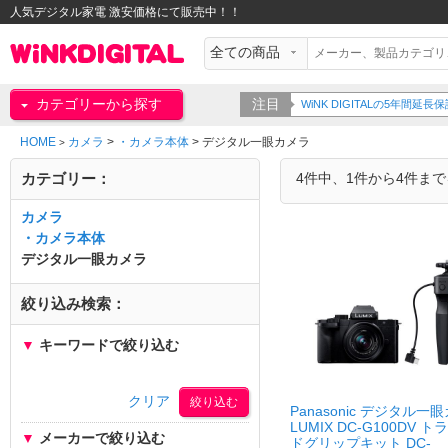
人気デジタル家電 激安価格にて販売中！！
カテゴリーから探す
注目
WiNK DIGITALの5年間
HOME
カメラ
>
・カメラ本体
>
デジタル一眼カメラ
>
カテゴリー：
4件中、1件から4件ま
カメラ
・カメラ本体
デジタル一眼カメラ
絞り込み検索：
▼
キーワードで絞り込む
クリア
Panasonic デジタル一
LUMIX DC-G100DV 
▼
メーカーで絞り込む
ドグリップキット DC-