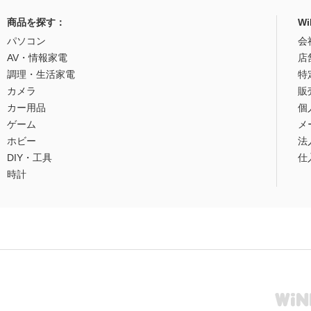
商品を探す：
W
パソコン
会
AV・情報家電
店
調理・生活家電
特
カメラ
販
カー用品
個
ゲーム
メ
ホビー
法
DIY・工具
仕
時計