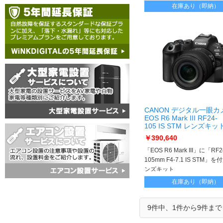
在庫あり（即納）
CANON デジタル一眼カ
EOS R6 Mark III RF24-
105 IS STM レンズキッ
EOS R6 Mark III RF24-
￥390,640
105 IS STM LKit
「EOS R6 Mark III」に「RF2
105mm F4-7.1 IS STM」
ンズキット
在庫あり（即納）
9件中、1件から9件ま