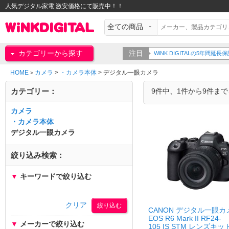
人気デジタル家電 激安価格にて販売中！！
カテゴリーから探す
注目
WiNK DIGITALの5年間
HOME
カメラ
>
・カメラ本体
>
デジタル一眼カメラ
>
カテゴリー：
9件中、1件から9件ま
カメラ
・カメラ本体
デジタル一眼カメラ
絞り込み検索：
▼
キーワードで絞り込む
クリア
CANON デジタル一眼カ
EOS R6 Mark II RF24-
▼
メーカーで絞り込む
105 IS STM レンズキッ