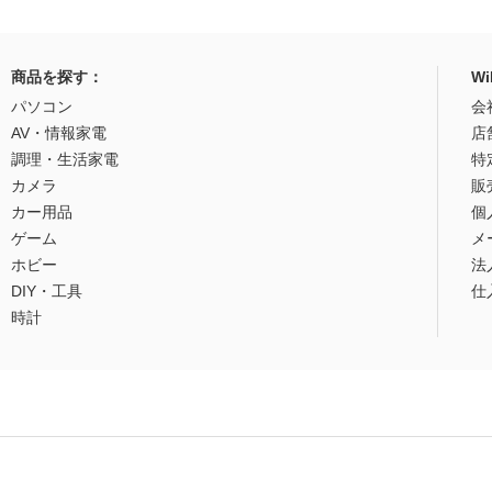
商品を探す：
W
パソコン
会
AV・情報家電
店
調理・生活家電
特
カメラ
販
カー用品
個
ゲーム
メ
ホビー
法
DIY・工具
仕
時計