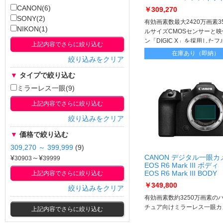
【30,000円 CashBack 6/
CANON(6)
￥309,270
8/17】EOS R6 Mark II R
SONY(2)
105 IS STM LKit
有効画素数最大2420万画素3
NIKON(1)
ルサイズCMOSセンサーと
ン「DIGIC X」を採用した
上記内容でさらに絞り込む
ミラーレスカメラ 標準ズー
在庫あり（即納）
絞り込みをクリア
「RF24-105mm F4-7.1 IS
属する
▼
タイプで絞り込む
ミラーレス一眼(9)
上記内容でさらに絞り込む
絞り込みをクリア
▼
価格で絞り込む
309,270 ～ 399,999
(9)
CANON デジタル一眼カ
¥
～¥
EOS R6 Mark III ボディ
上記内容でさらに絞り込む
EOS R6 Mark III BODY
￥349,800
絞り込みをクリア
有効画素数約3250万画素の
チュア向けミラーレス一眼カ
上記内容でさらに絞り込む