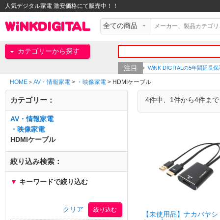
人気デジタル家電 激安価格にて販売中！！
カテゴリーから探す
注目
WiNK DIGITALの5年間
HOME
AV・情報家電
>
・映像家電
>
HDMIケーブル
>
カテゴリー：
4件中、1件から4件ま
AV・情報家電
・映像家電
HDMIケーブル
絞り込み検索：
▼
キーワードで絞り込む
クリア
【未使用品】ナカバヤシ H