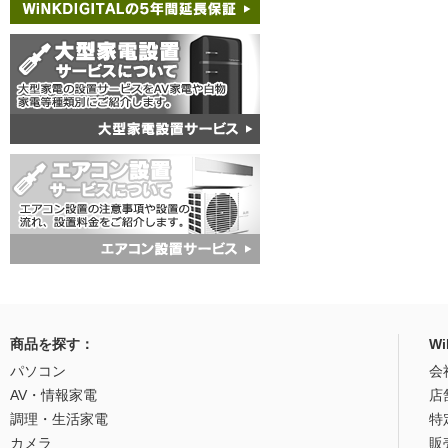
商品を探す：
W
パソコン
会
AV・情報家電
店
調理・生活家電
特
カメラ
販