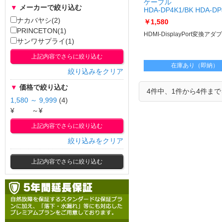
ケーブル
▼
メーカーで絞り込む
HDA-DP4K1/BK HDA-DP
ナカバヤシ(2)
￥1,580
PRINCETON(1)
HDMI-DisplayPort変換アダプ
サンワサプライ(1)
上記内容でさらに絞り込む
在庫あり（即納）
絞り込みをクリア
▼
価格で絞り込む
4件中、1件から4件ま
1,580 ～ 9,999
(4)
¥
～¥
上記内容でさらに絞り込む
絞り込みをクリア
上記内容でさらに絞り込む