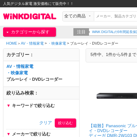
人気デジタル家電 激安価格にて販売中！！
カテゴリーから探す
注目
WiNK DIGITALの5年間
HOME
AV・情報家電
>
・映像家電
>
ブルーレイ・DVDレコーダー
>
カテゴリー：
5件中、1件から5件ま
AV・情報家電
・映像家電
ブルーレイ・DVDレコーダー
絞り込み検索：
▼
キーワードで絞り込む
クリア
【箱難】Panasonic ブ
イ・DVDレコーダー
▼
メーカーで絞り込む
ディーガ DMR-2W103 D