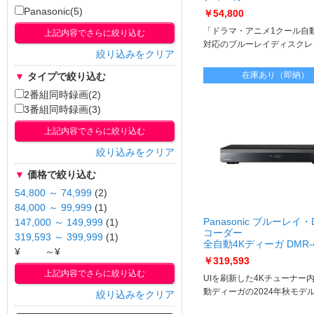
2W103
Panasonic(5)
￥54,800
「ドラマ・アニメ1クール自
上記内容でさらに絞り込む
対応のブルーレイディスクレ
絞り込みをクリア
在庫あり（即納）
▼
タイプで絞り込む
2番組同時録画(2)
3番組同時録画(3)
上記内容でさらに絞り込む
絞り込みをクリア
▼
価格で絞り込む
54,800 ～ 74,999
(2)
84,000 ～ 99,999
(1)
Panasonic ブルーレイ・
147,000 ～ 149,999
(1)
コーダー
319,593 ～ 399,999
(1)
全自動4Kディーガ DMR-4
¥
～¥
DMR-4X1003
￥319,593
上記内容でさらに絞り込む
UIを刷新した4Kチューナー
動ディーガの2024年秋モデ
絞り込みをクリア