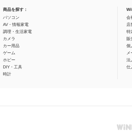
商品を探す：
W
パソコン
会
AV・情報家電
店
調理・生活家電
特
カメラ
販
カー用品
個
ゲーム
メ
ホビー
法
DIY・工具
仕
時計