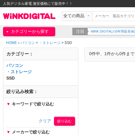
人気デジタル家電 激安価格にて販売中！！
カテゴリーから探す
注目
WiNK DIGITALの5年間
HOME
パソコン
>
・ストレージ
>
SSD
>
カテゴリー：
0件中、1件から0件ま
パソコン
・ストレージ
SSD
絞り込み検索：
▼
キーワードで絞り込む
クリア
▼
メーカーで絞り込む