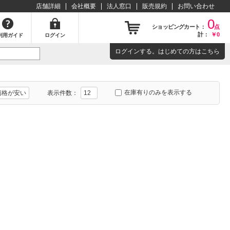
店舗詳細
会社概要
法人窓口
販売規約
お問い合わせ
0
ショッピングカート：
点
計：
￥0
利用ガイド
ログイン
ログイン
する。はじめての方は
こちら
在庫有りのみを表示する
表示件数：