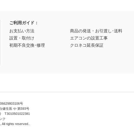
ご利用ガイド：
お支払い方法
商品の発送・お引渡し･送料
設置・取付け
エアコンの設置工事
初期不良交換･修理
クロネコ延長保証
629803106号
健生医 や 第593号
010501022381
ンク
ll rights reserved..