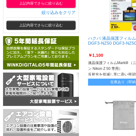
上記内容でさらに絞り込む
絞り込みをクリア
上記内容でさらに絞り込む
ハクバ 液晶保護フィルム
DGF3-NZ50 DGF3-NZ5
￥1,100
液晶保護フィルムMarkIII （
ン Nikon Z 50 専用）
反射光を低減し常に高い視認
在庫あり（即納