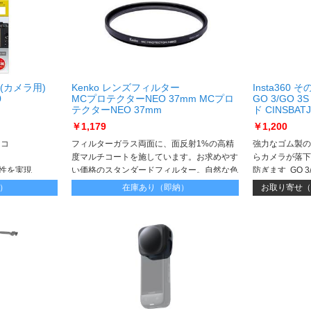
(カメラ用)
Kenko レンズフィルター
Insta36
0
MCプロテクターNEO 37mm MCプロ
GO 3/GO
テクターNEO 37mm
ド CINSBAT
ンダント安全コー
￥1,179
￥1,200
ニコ
フィルターガラス両面に、面反射1%の高精
強力なゴム製の
度マルチコートを施しています。お求めやす
らカメラが落下
性を実現
い価格のスタンダードフィルター。自然な色
防ぎます GO 3
再現を実現した、高透過率の両面マルチコー
の保護ケースが
）
在庫あり（即納）
お取り寄せ（
トフィルターです。