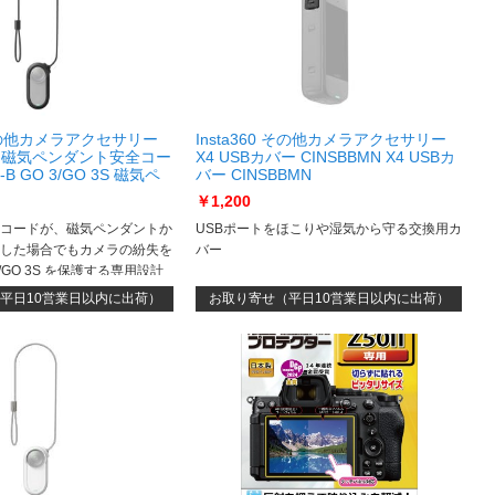
0 その他カメラアクセサリー
Insta360 その他カメラアクセサリー
 3S 磁気ペンダント安全コー
X4 USBカバー CINSBBMN X4 USBカ
J-B GO 3/GO 3S 磁気ペ
バー CINSBBMN
ド CINSBATJ-B
￥1,200
コードが、磁気ペンダントか
USBポートをほこりや湿気から守る交換用カ
した場合でもカメラの紛失を
バー
/GO 3S を保護する専用設計
付いています
平日10営業日以内に出荷）
お取り寄せ（平日10営業日以内に出荷）