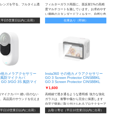
レンズを守る、フルタイム透
フィルターガラス両面に、面反射1%の高精
度マルチコートを施しています。お求めやす
い価格のスタンダードフィルター。自然な色
再現を実現した、高透過率の両面マルチコー
（平日5営業日以内に出荷）
在庫あり（即納）
トフィルターです。
0 その他カメラアクセサリー
Insta360 その他カメラアクセサリー
3S 風防マイクカバ
GO 3 Screen Protector CINSBBKL
L GO 3/GO 3S 風防マイ
GO 3 Screen Protector CINSBBKL
SBATL
￥1,600
 風防マイクカバー 縫い目のない
高精細で透き通るような透明感 強力な強化
、高品質のサウンドを伝えま
ガラスは、衝撃や傷から完全に保護します
自宅で簡単に取り付けられるプロテクターア
ー 4個入り
プリケーションキット付属
平日10営業日以内に出荷）
お取り寄せ（平日10営業日以内に出荷）