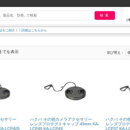
検索
ご
大型家電の設置・取付についてを詳しくご説明いたします！！
件までを表示
並び替え：
クセサリー
ハクバ その他カメラアクセサリー
ハクバ その
レンズプロテクトキャップ 49mm KA-
レンズプロテク
KA-LCP405
LCP49 KA-LCP49
LCP37 KA-L