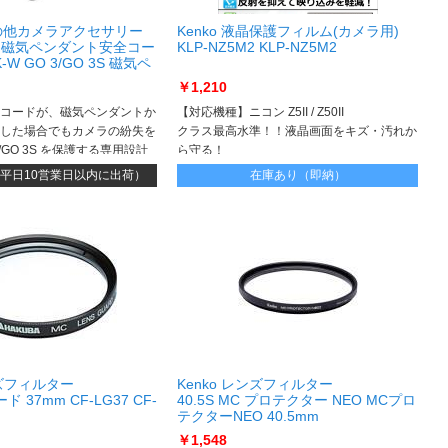
0 その他カメラアクセサリー
Kenko 液晶保護フィルム(カメラ用)
 3S 磁気ペンダント安全コー
KLP-NZ5M2 KLP-NZ5M2
K-W GO 3/GO 3S 磁気ペ
ード CINSBATK-W
￥1,210
コードが、磁気ペンダントか
【対応機種】ニコン Z5II / Z50II
した場合でもカメラの紛失を
クラス最高水準！！液晶画面をキズ・汚れか
/GO 3S を保護する専用設計
ら守る！
付いています
平日10営業日以内に出荷）
在庫あり（即納）
ズフィルター
Kenko レンズフィルター
 37mm CF-LG37 CF-
40.5S MC プロテクター NEO MCプロ
テクターNEO 40.5mm
￥1,548