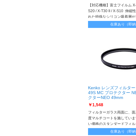
【対応機種】富士フイルム X-T30 I
S20 / X-T30 II / X-S1
れた特殊なシリコン吸着層が
を入りにくくし、残った気泡
在庫あり（即納
散され見えなくなります
Kenko レンズフィルター
49S MC プロテクター N
クターNEO 49mm
￥1,548
フィルターガラス両面に、面
度マルチコートを施していま
い価格のスタンダードフィル
再現を実現した、高透過率の
在庫あり（即納
トフィルターです。