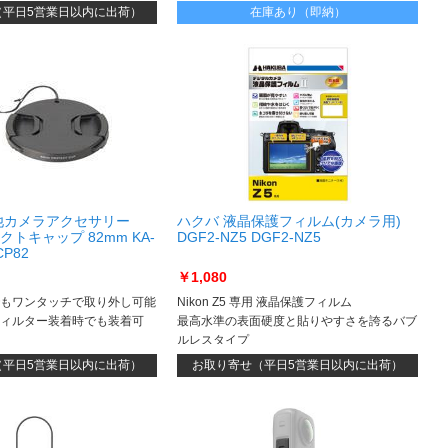
をストレートに映し出します
（平日5営業日以内に出荷）
在庫あり（即納）
他カメラアクセサリー
ハクバ 液晶保護フィルム(カメラ用)
トキャップ 82mm KA-
DGF2-NZ5 DGF2-NZ5
CP82
￥1,080
もワンタッチで取り外し可能
Nikon Z5 専用 液晶保護フィルム
X700 専
ィルター装着時でも装着可
最高水準の表面硬度と貼りやすさを誇るバブ
ルレスタイプ
（平日5営業日以内に出荷）
お取り寄せ（平日5営業日以内に出荷）