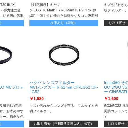
II / X-
【対応機種】キヤノ
キズや汚れから
0 伸縮性・弾力性に優
ン EOS R6 Mark III / R6 Mark II / R7 / R6 伸
明フィルター。
、貼る際に気泡
縮性・弾力性に優れた特殊なシリコン吸着層
も時間と共に分
が、貼る際に気泡を入りにくくし、残った気
）
在庫あり（即納）
お取り寄せ
泡も時間と共に分散され見えなくなります
ハクバ レンズフィルター
Insta36
EO MCプロテ
MCレンズガード 52mm CF-LG52 CF-
GO 3/GO 
LG52
ー CINSBAT
クカバー CIN
￥1,580
￥1,600
反射1%の高精
キズや汚れからレンズを守る、フルタイム透
GO3/GO3S
す。お求めやす
明フィルター。
風防コットンで
ター。自然な色
す
両面マルチコー
風防マイクカバ
）
お取り寄せ（平日5営業日以内に出荷）
お取り寄せ（