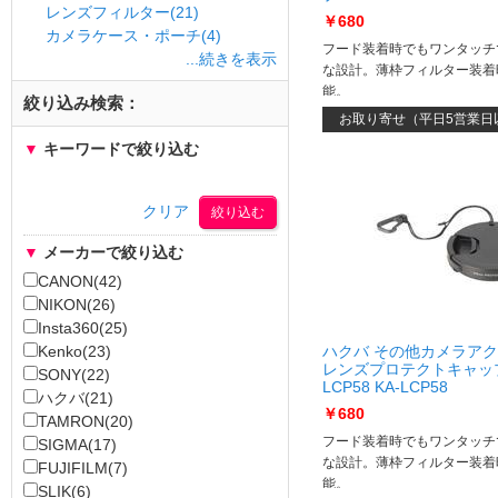
レンズフィルター(21)
￥680
カメラケース・ポーチ(4)
フード装着時でもワンタッチ
...続きを表示
な設計。薄枠フィルター装着
能。
絞り込み検索：
お取り寄せ（平日5営業日
▼
キーワードで絞り込む
クリア
▼
メーカーで絞り込む
CANON(42)
NIKON(26)
Insta360(25)
Kenko(23)
ハクバ その他カメラア
レンズプロテクトキャップ 
SONY(22)
LCP58 KA-LCP58
ハクバ(21)
￥680
TAMRON(20)
フード装着時でもワンタッチ
SIGMA(17)
な設計。薄枠フィルター装着
FUJIFILM(7)
能。
SLIK(6)