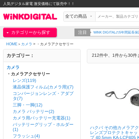
人気デジタル家電 激安価格にて販売中！！
カテゴリーから探す
注目
ご紹介！！詳細はこちらから
HOME
カメラ
>
・カメラアクセサリー
>
カテゴリー：
212件中、1件から30
カメラ
・カメラアクセサリー
レンズ(119)
液晶保護フィルム(カメラ用)(7)
コンバージョンレンズ・アダプ
タ(7)
三脚・一脚(12)
カメラ バッテリー(2)
カメラ用バッテリー充電器(1)
バッテリーグリップ・ホルダー
ハクバ その他カメラア
(1)
レンズプロテクトキャッ
フラッシュ(4)
プ 40.5mm KA-LCP405 