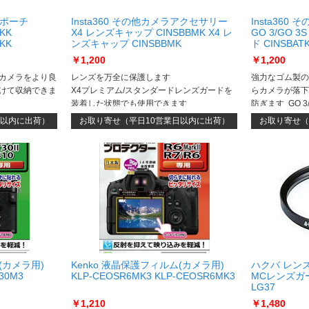
・ポーチ
Insta360 その他カメラアクセサリー
Insta36
BKK
X4 レンズキャップ CINSBBMK X4 レ
GO 3/GO
BKK
ンズキャップ CINSBBMK
ド CINSBAT
ンダント安全コ
￥1,200
￥1,200
カメラをより良
レンズを万全に保護します
強力なゴム製の
けて収納できま
X4プレミアム/スタンダードレンズガードを
らカメラが落下
装着した状態でも使用できます
防ぎます GO 3
の保護ケースが
日以内に出荷）
お取り寄せ（平日10営業日以内に出荷）
お取り寄せ（
(カメラ用)
Kenko 液晶保護フィルム(カメラ用)
ハクバ レン
T30M3
KLP-CEOSR6MK3 KLP-CEOSR6MK3
MCレンズガード
LG37
￥1,210
￥1,480