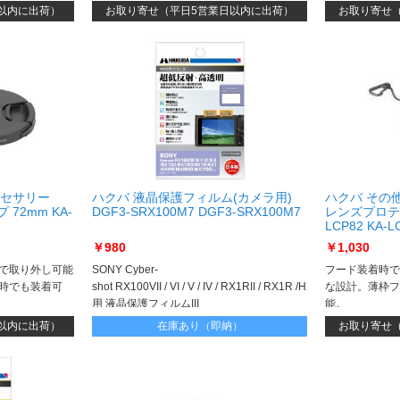
以内に出荷）
お取り寄せ（平日5営業日以内に出荷）
お取り寄せ
クセサリー
ハクバ 液晶保護フィルム(カメラ用)
ハクバ その
72mm KA-
DGF3-SRX100M7 DGF3-SRX100M7
レンズプロテク
LCP82 KA-L
￥980
￥1,030
で取り外し可能
SONY Cyber-
フード装着時で
時でも装着可
shot RX100VII / VI / V / IV / RX1RII / RX1R /HX99 / WX800 / W
な設計。薄枠フ
用 液晶保護フィルムIII
能。
以内に出荷）
在庫あり（即納）
お取り寄せ