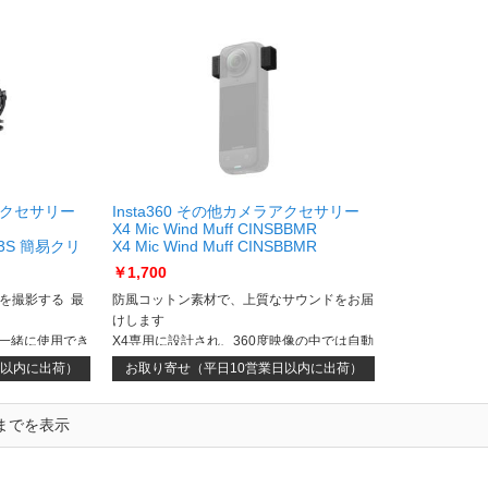
ラアクセサリー
Insta360 その他カメラアクセサリー
X4 Mic Wind Muff CINSBBMR
O 3S 簡易クリ
X4 Mic Wind Muff CINSBBMR
￥1,700
を撮影する 最
防風コットン素材で、上質なサウンドをお届
けします
一緒に使用でき
X4専用に設計され、360度映像の中では自動
的に消えます
日以内に出荷）
お取り寄せ（平日10営業日以内に出荷）
件までを表示