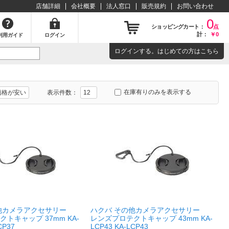
店舗詳細
会社概要
法人窓口
販売規約
お問い合わせ
0
ショッピングカート：
点
計：
￥0
利用ガイド
ログイン
ログイン
する。はじめての方は
こちら
在庫有りのみを表示する
表示件数：
他カメラアクセサリー
ハクバ その他カメラアクセサリー
トキャップ 37mm KA-
レンズプロテクトキャップ 43mm KA-
CP37
LCP43 KA-LCP43