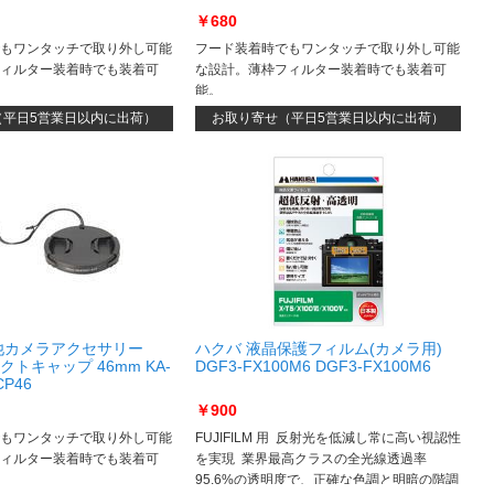
￥680
もワンタッチで取り外し可能
フード装着時でもワンタッチで取り外し可能
ィルター装着時でも装着可
な設計。薄枠フィルター装着時でも装着可
能。
（平日5営業日以内に出荷）
お取り寄せ（平日5営業日以内に出荷）
他カメラアクセサリー
ハクバ 液晶保護フィルム(カメラ用)
トキャップ 46mm KA-
DGF3-FX100M6 DGF3-FX100M6
CP46
￥900
もワンタッチで取り外し可能
FUJIFILM 用 反射光を低減し常に高い視認性
ィルター装着時でも装着可
を実現 業界最高クラスの全光線透過率
95.6%の透明度で、正確な色調と明暗の階調