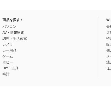
商品を探す：
W
パソコン
会
AV・情報家電
店
調理・生活家電
特
カメラ
販
カー用品
個
ゲーム
メ
ホビー
法
DIY・工具
仕
時計