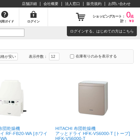
店舗詳細
会社概要
法人窓口
販売規約
お問い合わせ
0
ショッピングカート：
点
計：
￥0
利用ガイド
ログイン
ログイン
する。はじめての方は
こちら
在庫有りのみを表示する
表示件数：
I 布団乾燥機
HITACHI 布団乾燥機
RF-FB20-WA [ホワイ
アッとドライ HFK-VS6000-T [トープ]
-WA
HFK-VS6000-T