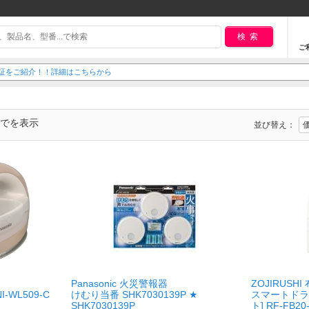
検索
ご
延長保証をご紹介！！詳細はこちらから
までを表示
並び替え：
Panasonic 火災警報器
ZOJIRUSH
I-WL509-C
けむり当番 SHK7030139P ★
スマートドライ 
SHK7030139P
ト] RF-FB20