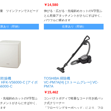
￥14,580
量 ツインファンでスピード
伸びる・広がる・先端斜めカットのV字型ふ
とん乾燥アタッチメントがさらにすばやく、
パワフルに暖めます
在庫あり（即納）
在庫あり（即納）
布団乾燥機
TOSHIBA 掃除機
FK-VS6000-C [アイボ
VC-PM7A(H) [ストームグレー] VC-
6000-C
PM7A
￥15,462
・先端斜めカットのV字型ふ
コンパクトボディで軽量なコード付き紙パッ
チメントがさらにすばやく、
ク式クリーナー
ます
「フローリングターボヘッド」により、フロ