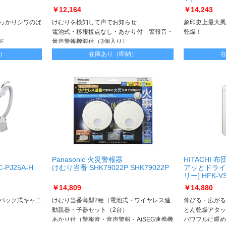
￥12,164
￥14,243
っかりシワのば
けむりを検知して声でお知らせ
象印史上最大風
電池式・移報接点なし・あかり付 警報音・
乾燥！
ド
音声警報機能付（3個入り）
）
在庫あり（即納）
Panasonic 火災警報器
HITACHI 
-PJ25A-H
けむり当番 SHK79022P SHK79022P
アッとドライ H
リー] HFK-VS
￥14,809
￥14,880
パック式キャニ
けむり当番薄型2種（電池式・ワイヤレス連
伸びる・広がる
動親器・子器セット（2台）
とん乾燥アタッ
あかり付（警報音・音声警報・AiSEG連携機
パワフルに暖め