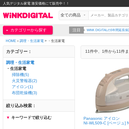
人気デジタル家電 激安価格にて販売中！！
カテゴリーから探す
注目
WiNK DIGITALの5年間
HOME
調理・生活家電
>
・生活家電
>
カテゴリー：
11件中、1件から11件
調理・生活家電
・生活家電
掃除機(5)
火災警報器(2)
アイロン(1)
布団乾燥機(3)
絞り込み検索：
▼
キーワードで絞り込む
Panasonic アイロン
NI-WL509-C [ベージュ] N