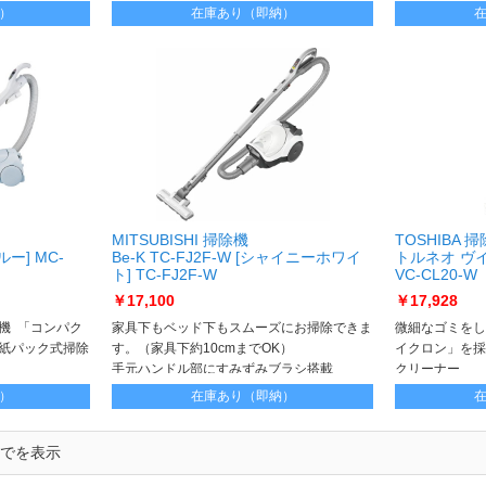
能付）（ブリスタパック）
）
在庫あり（即納）
MITSUBISHI 掃除機
TOSHIBA 
ルー] MC-
Be-K TC-FJ2F-W [シャイニーホワイ
トルネオ ヴイ
ト] TC-FJ2F-W
VC-CL20-W
￥17,100
￥17,928
機 「コンパク
家具下もベッド下もスムーズにお掃除できま
微細なゴミをし
紙パック式掃除
す。（家具下約10cmまでOK）
イクロン」を採
手元ハンドル部にすみずみブラシ搭載
クリーナー
ー層であるシニ
）
在庫あり（即納）
ン
までを表示