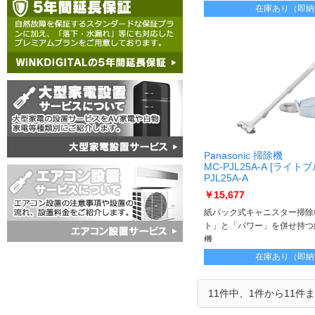
在庫あり（即納
Panasonic 掃除機
MC-PJL25A-A [ライトブ
PJL25A-A
￥15,677
紙パック式キャニスター掃除
ト」と「パワー」を併せ持つ
機
キャニスターのメインユーザ
在庫あり（即納
アにも使いやすいUDデザイ
11件中、1件から11件