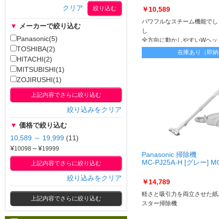
クリア
￥10,589
パワフルなスチーム機能でし
▼
メーカーで絞り込む
し
Panasonic(5)
全方向に動かしやすいWヘッ
TOSHIBA(2)
在庫あり（即納
HITACHI(2)
MITSUBISHI(1)
ZOJIRUSHI(1)
上記内容でさらに絞り込む
絞り込みをクリア
▼
価格で絞り込む
10,589 ～ 19,999
(11)
¥
～¥
Panasonic 掃除機
MC-PJ25A-H [グレー] MC
上記内容でさらに絞り込む
絞り込みをクリア
￥14,789
軽さと吸引力を両立させた紙
上記内容でさらに絞り込む
スター掃除機