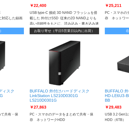
￥22,400
￥25,211
応
USB type-C 接続 3D NAND フラッシュを搭
PC・スマホの
ltに対応した録画
載した 外付けSSD 従来の2D NANDよりも
存 ネットワー
高い信頼性をもとに、読み込み・書き込み速
度も高いパフォーマンスを発揮、読み込みは
）
お取り寄せ（平日5営業日以内に出荷）
毎秒850MBの速度で、PCの高速化を実現い
たします
ドディスク
BUFFALO 外付けハードディスク
BUFFALO
1G
LinkStation LS210D0301G
HD-LE6U3-
LS210D0301G
BB
￥27,863
￥29,483
めて共有・保
PC・スマホのデータをまとめて共有・保
USB 3.2 G
存 ネットワークHDD
HDD（6TB）