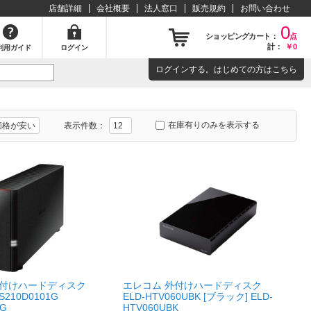
店舗詳細
会社概要
法人窓口
販売規約
お問い合わせ
0
ショッピングカート：
点
計：
￥0
利用ガイド
ログイン
ログイン
する。はじめての方は
こちら
在庫有りのみを表示する
表示件数：
 外付けハードディスク
エレコム 外付けハードディスク
 LS210D0101G
ELD-HTV060UBK [ブラック] ELD-
1G
HTV060UBK