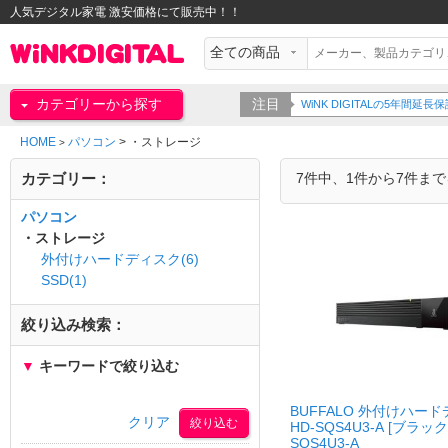
人気デジタル家電 激安価格にて販売中！！
カテゴリーから探す
注目
WiNK DIGITALの5年間
HOME
パソコン
>
・ストレージ
>
カテゴリー：
7件中、1件から7件ま
パソコン
・ストレージ
外付けハードディスク(6)
SSD(1)
絞り込み検索：
▼
キーワードで絞り込む
BUFFALO 外付けハー
クリア
HD-SQS4U3-A [ブラック]
SQS4U3-A