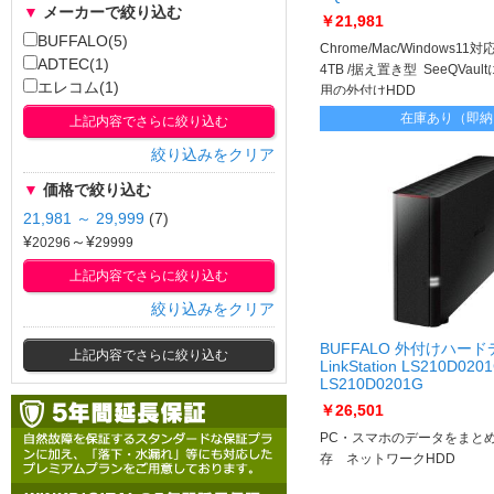
▼
メーカーで絞り込む
￥21,981
BUFFALO(5)
Chrome/Mac/Windows11対
ADTEC(1)
4TB /据え置き型 SeeQVau
エレコム(1)
用の外付けHDD
在庫あり（即納
上記内容でさらに絞り込む
絞り込みをクリア
▼
価格で絞り込む
21,981 ～ 29,999
(7)
¥
～¥
上記内容でさらに絞り込む
絞り込みをクリア
BUFFALO 外付けハー
上記内容でさらに絞り込む
LinkStation LS210D020
LS210D0201G
￥26,501
PC・スマホのデータをまと
存 ネットワークHDD